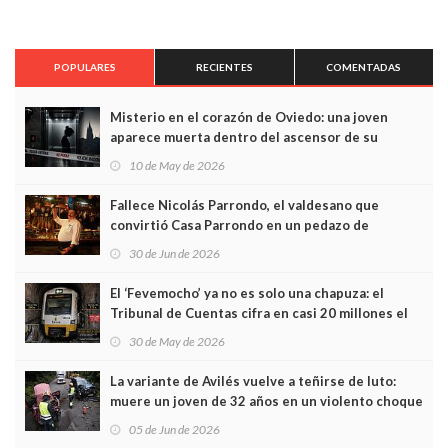
POPULARES
RECIENTES
COMENTADAS
Misterio en el corazón de Oviedo: una joven
aparece muerta dentro del ascensor de su
edificio y las cámaras captan sus últimos minutos
10 de May de 2026
Fallece Nicolás Parrondo, el valdesano que
convirtió Casa Parrondo en un pedazo de
Asturias en Madrid
30 de Jun de 2026
El ‘Fevemocho’ ya no es solo una chapuza: el
Tribunal de Cuentas cifra en casi 20 millones el
sobrecoste de los trenes que no cabían por los
30 de May de 2026
túneles
La variante de Avilés vuelve a teñirse de luto:
muere un joven de 32 años en un violento choque
frontal
05 de Jun de 2026