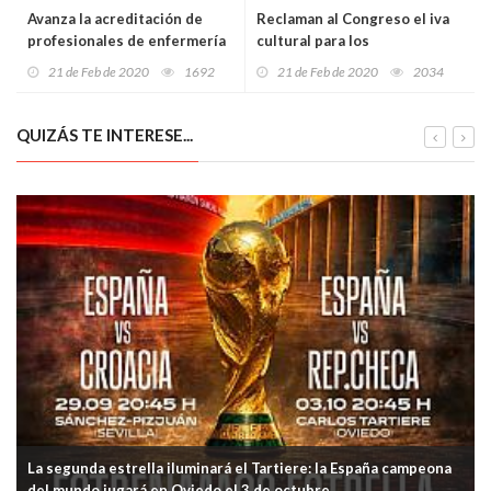
Avanza la acreditación de
Reclaman al Congreso el iva
profesionales de enfermería
cultural para los
para dispensación de
instrumentos musicales
21 de Feb de 2020
1692
21 de Feb de 2020
2034
medicamentos
QUIZÁS TE INTERESE...
La segunda estrella iluminará el Tartiere: la España campeona
del mundo jugará en Oviedo el 3 de octubre