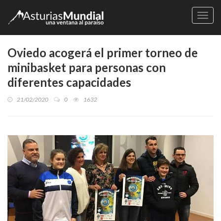
Naveg
Oviedo acogerá el primer torneo de
minibasket para personas con
diferentes capacidades
21/02/2020
0
1632