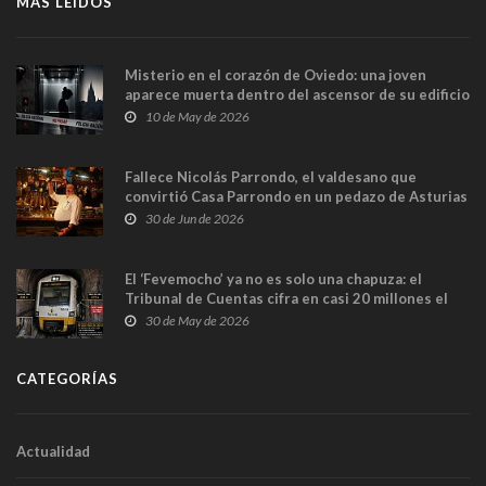
MÁS LEÍDOS
Misterio en el corazón de Oviedo: una joven
aparece muerta dentro del ascensor de su edificio
y las cámaras captan sus últimos minutos
10 de May de 2026
Fallece Nicolás Parrondo, el valdesano que
convirtió Casa Parrondo en un pedazo de Asturias
en Madrid
30 de Jun de 2026
El ‘Fevemocho’ ya no es solo una chapuza: el
Tribunal de Cuentas cifra en casi 20 millones el
sobrecoste de los trenes que no cabían por los
30 de May de 2026
túneles
CATEGORÍAS
Actualidad