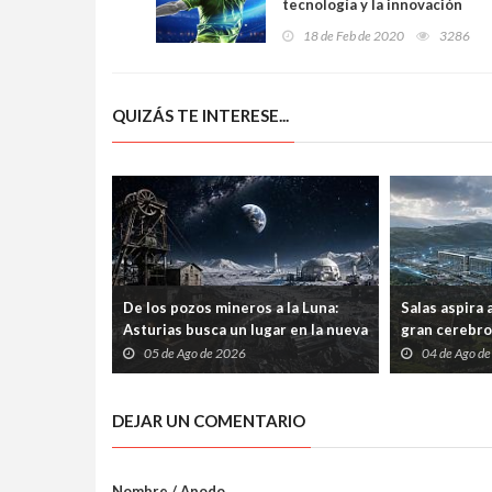
tecnología y la innovación
redefinen los juegos de azar
18 de Feb de 2020
3286
QUIZÁS TE INTERESE...
De los pozos mineros a la Luna:
Salas aspira 
Asturias busca un lugar en la nueva
gran cerebro 
carrera espacial
una inversió
05 de Ago de 2026
04 de Ago d
DEJAR UN COMENTARIO
Nombre / Apodo