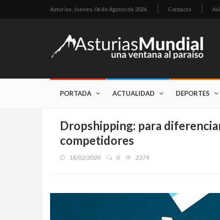
Asturias,
Jueves, 06 de Agosto de 2026
Contacto
Avi
PORTADA
ACTUALIDAD
DEPORTES
Dropshipping: para diferenciar
competidores
18/02/2020
0
2374