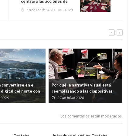
centrará las acciones de
España Verde
18 de Feb de 2020
1820
a convertirse en el
Por qué la narrativa visual está
La 
digital del norte con
reemplazando a las diapositivas
bat
n de 1.226 millones
convencionales en equipos
ele
e 2026
27 de Jul de 2026
2
modernos
Los comentarios están moderados.
Captcha
Introduce el código Captcha