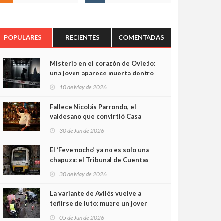
POPULARES
RECIENTES
COMENTADAS
Misterio en el corazón de Oviedo:
una joven aparece muerta dentro
del ascensor de su edificio y las
10 de May de 2026
cámaras captan sus últimos
minutos
Fallece Nicolás Parrondo, el
valdesano que convirtió Casa
Parrondo en un pedazo de
30 de Jun de 2026
Asturias en Madrid
El ‘Fevemocho’ ya no es solo una
chapuza: el Tribunal de Cuentas
cifra en casi 20 millones el
30 de May de 2026
sobrecoste de los trenes que no
cabían por los túneles
La variante de Avilés vuelve a
teñirse de luto: muere un joven
de 32 años en un violento choque
05 de Jun de 2026