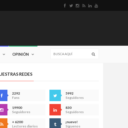
OPINIÓN
UESTRAS REDES
2292
5992
Fans
Seguidores
19900
830
Seguidores
Seguidores
+ 6200
¡nuevo!
Lectores diarios
Síguenos