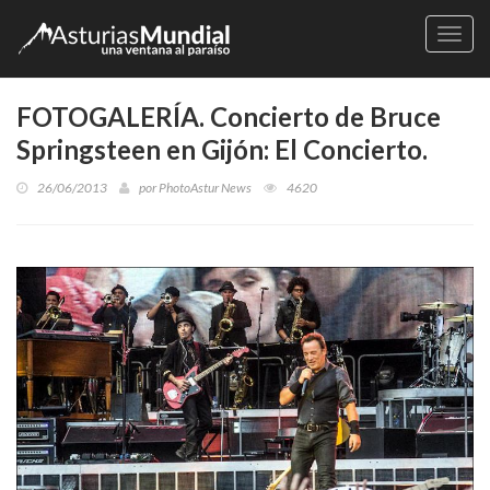
Naveg
FOTOGALERÍA. Concierto de Bruce
Springsteen en Gijón: El Concierto.
26/06/2013
por
PhotoAstur News
4620