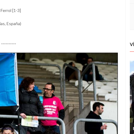
Ferrol [1-3]
ias, España)
----------
V