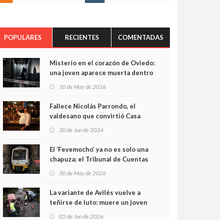
POPULARES
RECIENTES
COMENTADAS
Misterio en el corazón de Oviedo:
una joven aparece muerta dentro
del ascensor de su edificio y las
10 de May de 2026
cámaras captan sus últimos
minutos
Fallece Nicolás Parrondo, el
valdesano que convirtió Casa
Parrondo en un pedazo de
30 de Jun de 2026
Asturias en Madrid
El ‘Fevemocho’ ya no es solo una
chapuza: el Tribunal de Cuentas
cifra en casi 20 millones el
30 de May de 2026
sobrecoste de los trenes que no
cabían por los túneles
La variante de Avilés vuelve a
teñirse de luto: muere un joven
de 32 años en un violento choque
05 de Jun de 2026