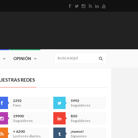
OPINIÓN
UESTRAS REDES
2292
5992
Fans
Seguidores
19900
830
Seguidores
Seguidores
+ 6200
¡nuevo!
Lectores diarios
Síguenos