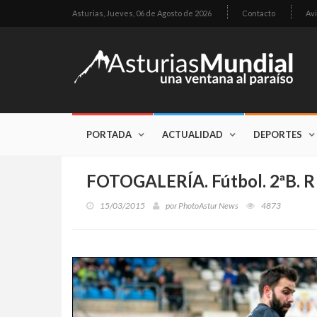
Asturias,
Jueves, 06 de Agosto de 2026
Contacto
Avi
PORTADA
ACTUALIDAD
DEPORTES
FOTOGALERÍA. Fútbol. 2ªB. R A
15/03/2015
por
PhotoAstur News
4873