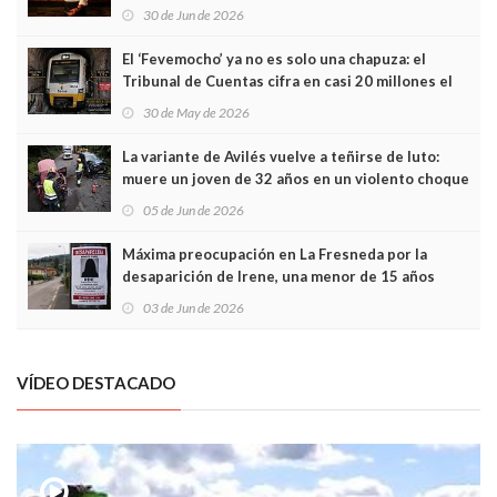
Asturias en Madrid
30 de Jun de 2026
El ‘Fevemocho’ ya no es solo una chapuza: el
Tribunal de Cuentas cifra en casi 20 millones el
sobrecoste de los trenes que no cabían por los
30 de May de 2026
túneles
La variante de Avilés vuelve a teñirse de luto:
muere un joven de 32 años en un violento choque
frontal
05 de Jun de 2026
Máxima preocupación en La Fresneda por la
desaparición de Irene, una menor de 15 años
03 de Jun de 2026
VÍDEO DESTACADO