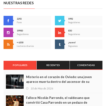
NUESTRAS REDES
2292
5992
Fans
Seguidores
19900
830
Seguidores
Seguidores
+ 6200
¡nuevo!
Lectores diarios
Síguenos
POPULARES
RECIENTES
COMENTADAS
Misterio en el corazón de Oviedo: una joven
aparece muerta dentro del ascensor de su
edificio y las cámaras captan sus últimos minutos
10 de May de 2026
Fallece Nicolás Parrondo, el valdesano que
convirtió Casa Parrondo en un pedazo de