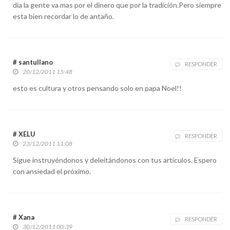
dia la gente va mas por el dinero que por la tradición.Pero siempre
esta bien recordar lo de antaño.
# santullano
RESPONDER
20/12/2011 15:48
esto es cultura y otros pensando solo en papa Noel!!
# XELU
RESPONDER
23/12/2011 11:08
Sigue instruyéndonos y deleitándonos con tus artículos. Espero
con ansiedad el próximo.
# Xana
RESPONDER
30/12/2011 00:39