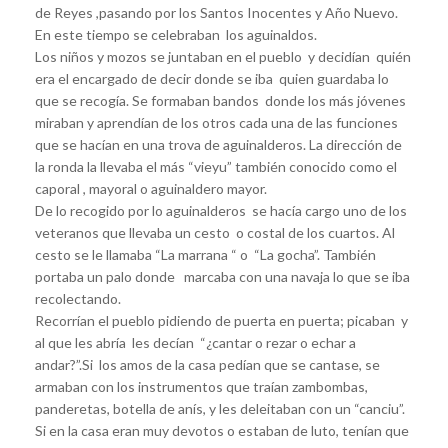
de Reyes ,pasando por los Santos Inocentes y Año Nuevo.
En este tiempo se celebraban los aguinaldos.
Los niños y mozos se juntaban en el pueblo y decidían quién
era el encargado de decir donde se iba quien guardaba lo
que se recogía. Se formaban bandos donde los más jóvenes
miraban y aprendían de los otros cada una de las funciones
que se hacían en una trova de aguinalderos. La dirección de
la ronda la llevaba el más “vieyu” también conocido como el
caporal , mayoral o aguinaldero mayor.
De lo recogido por lo aguinalderos se hacía cargo uno de los
veteranos que llevaba un cesto o costal de los cuartos. Al
cesto se le llamaba “La marrana “ o “La gocha”. También
portaba un palo donde marcaba con una navaja lo que se iba
recolectando.
Recorrían el pueblo pidiendo de puerta en puerta; picaban y
al que les abría les decían “¿cantar o rezar o echar a
andar?”.Si los amos de la casa pedían que se cantase, se
armaban con los instrumentos que traían zambombas,
panderetas, botella de anís, y les deleitaban con un “canciu”.
Si en la casa eran muy devotos o estaban de luto, tenían que