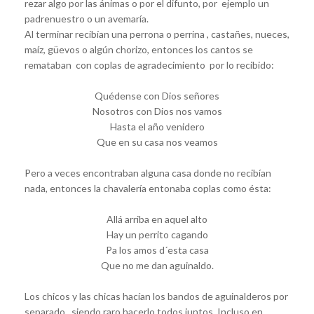
rezar algo por las ánimas o por el difunto, por ejemplo un
padrenuestro o un avemaría.
Al terminar recibían una perrona o perrina , castañes, nueces,
maíz, güevos o algún chorizo, entonces los cantos se
remataban con coplas de agradecimiento por lo recibido:
Quédense con Dios señores
Nosotros con Dios nos vamos
Hasta el año venidero
Que en su casa nos veamos
Pero a veces encontraban alguna casa donde no recibían
nada, entonces la chavalería entonaba coplas como ésta:
Allá arriba en aquel alto
Hay un perrito cagando
Pa los amos d´esta casa
Que no me dan aguinaldo.
Los chicos y las chicas hacían los bandos de aguinalderos por
separado , siendo raro hacerlo todos juntos. Incluso en