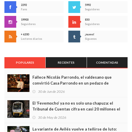
2292
5992
Fans
Seguidores
19900
830
Seguidores
Seguidores
+ 6200
¡nuevo!
Lectores diarios
Síguenos
POPULARES
RECIENTES
COMENTADAS
Fallece Nicolás Parrondo, el valdesano que
convirtió Casa Parrondo en un pedazo de
Asturias en Madrid
30 de Jun de 2026
El ‘Fevemocho’ ya no es solo una chapuza: el
Tribunal de Cuentas cifra en casi 20 millones el
sobrecoste de los trenes que no cabían por los
30 de May de 2026
túneles
La variante de Avilés vuelve a teñirse de luto: