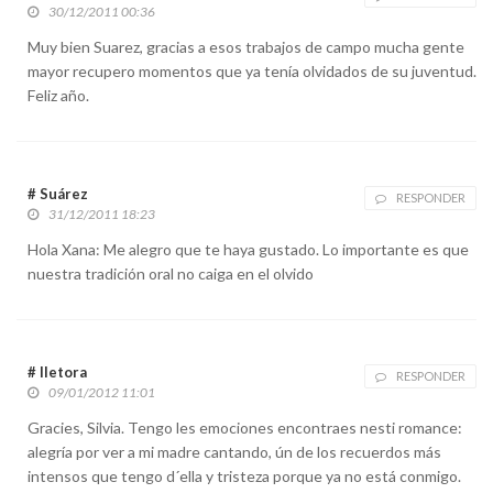
30/12/2011 00:36
Muy bien Suarez, gracias a esos trabajos de campo mucha gente
mayor recupero momentos que ya tenía olvidados de su juventud.
Feliz año.
# Suárez
RESPONDER
31/12/2011 18:23
Hola Xana: Me alegro que te haya gustado. Lo importante es que
nuestra tradición oral no caiga en el olvido
# lletora
RESPONDER
09/01/2012 11:01
Gracies, Silvia. Tengo les emociones encontraes nesti romance:
alegría por ver a mi madre cantando, ún de los recuerdos más
intensos que tengo d´ella y tristeza porque ya no está conmigo.