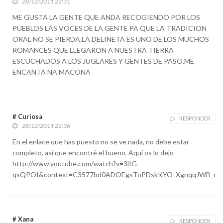
28/12/2011 22:31
ME GUSTA LA GENTE QUE ANDA RECOGIENDO POR LOS
PUEBLOS LAS VOCES DE LA GENTE PA QUE LA TRADICION
ORAL NO SE PIERDA.LA DELINETA ES UNO DE LOS MUCHOS
ROMANCES QUE LLEGARON A NUESTRA TIERRA
ESCUCHADOS A LOS JUGLARES Y GENTES DE PASO.ME
ENCANTA NA MACONA
# Curiosa
RESPONDER
28/12/2011 22:36
En el enlace que has puesto no se ve nada, no debe estar
completo, así que encontré el bueno. Aquí os lo dejo
http://www.youtube.com/watch?v=3lIG-
qsQPOI&context=C3577bd0ADOEgsToPDskKYO_XgnqqJWB_mh
# Xana
RESPONDER