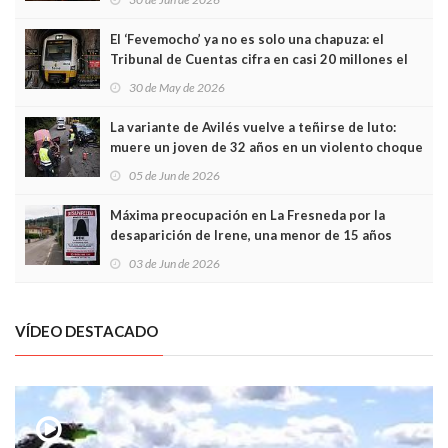
El ‘Fevemocho’ ya no es solo una chapuza: el
Tribunal de Cuentas cifra en casi 20 millones el
sobrecoste de los trenes que no cabían por los
30 de May de 2026
túneles
La variante de Avilés vuelve a teñirse de luto:
muere un joven de 32 años en un violento choque
frontal
05 de Jun de 2026
Máxima preocupación en La Fresneda por la
desaparición de Irene, una menor de 15 años
03 de Jun de 2026
VÍDEO DESTACADO