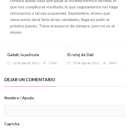
cordura quizás haya que pasar al sistema métrico decimal, lo
que nos complica el resultado, lo que seguramente nos haga
retrasarnos y tal vez suspender. Septiembre, el mes que
viene antes de la feria de las vanidades, llega en avión el
próximo jueves. Tiene el aspecto de siempre, pero no es el
mismo
Gadafi, la película
El reloj de Dalí
22 de Ago de 2011
2766
29 de Ago de 2011
2847
DEJAR UN COMENTARIO
Nombre / Apodo
Captcha