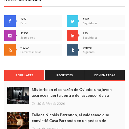
2292
5992
Fans
Seguidores
19900
830
Seguidores
Seguidores
+ 6200
¡nuevo!
Lectores diarios
Síguenos
POPULARES
RECIENTES
COMENTADAS
Misterio en el corazón de Oviedo: una joven
aparece muerta dentro del ascensor de su
edificio y las cámaras captan sus últimos minutos
10 de May de 2026
Fallece Nicolás Parrondo, el valdesano que
convirtió Casa Parrondo en un pedazo de
Asturias en Madrid
30 de Jun de 2026