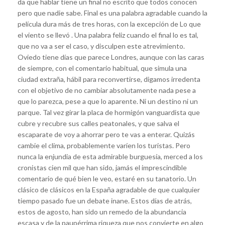
da que hablar tiene un final no escrito que todos conocen
pero que nadie sabe. Final es una palabra agradable cuando la
película dura más de tres horas, con la excepción de Lo que
el viento se llevó . Una palabra feliz cuando el final lo es tal,
que no va a ser el caso, y disculpen este atrevimiento.
Oviedo tiene días que parece Londres, aunque con las caras
de siempre, con el comentario habitual, que simula una
ciudad extraña, hábil para reconvertirse, digamos irredenta
con el objetivo de no cambiar absolutamente nada pese a
que lo parezca, pese a que lo aparente. Ni un destino ni un
parque. Tal vez girar la placa de hormigón vanguardista que
cubre y recubre sus calles peatonales, y que salva el
escaparate de voy a ahorrar pero te vas a enterar. Quizás
cambie el clima, probablemente varíen los turistas. Pero
nunca la enjundia de esta admirable burguesía, merced a los
cronistas cien mil que han sido, jamás el imprescindible
comentario de qué bien le veo, estaré en su tanatorio. Un
clásico de clásicos en la España agradable de que cualquier
tiempo pasado fue un debate inane. Estos días de atrás,
estos de agosto, han sido un remedo de la abundancia
escasa y de la paupérrima riqueza que nos convierte en algo