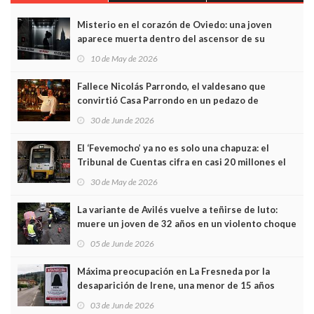
Misterio en el corazón de Oviedo: una joven
aparece muerta dentro del ascensor de su
edificio y las cámaras captan sus últimos minutos
10 de May de 2026
Fallece Nicolás Parrondo, el valdesano que
convirtió Casa Parrondo en un pedazo de
Asturias en Madrid
30 de Jun de 2026
El ‘Fevemocho’ ya no es solo una chapuza: el
Tribunal de Cuentas cifra en casi 20 millones el
sobrecoste de los trenes que no cabían por los
30 de May de 2026
túneles
La variante de Avilés vuelve a teñirse de luto:
muere un joven de 32 años en un violento choque
frontal
05 de Jun de 2026
Máxima preocupación en La Fresneda por la
desaparición de Irene, una menor de 15 años
03 de Jun de 2026