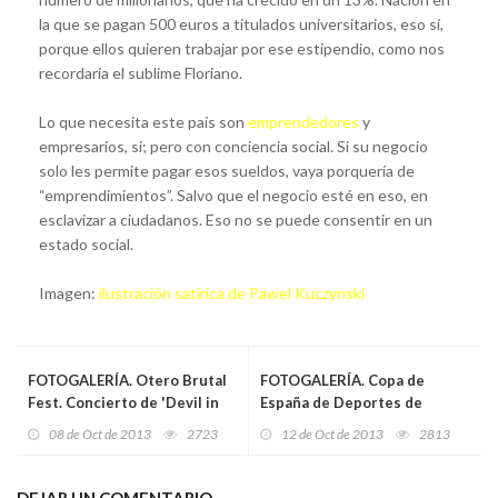
la que se pagan 500 euros a titulados universitarios, eso sí,
porque ellos quieren trabajar por ese estipendio, como nos
recordaría el sublime Floriano.
Lo que necesita este país son
emprendedores
y
empresarios, sí; pero con conciencia social. Si su negocio
solo les permite pagar esos sueldos, vaya porquería de
“emprendimientos”. Salvo que el negocio esté en eso, en
esclavizar a ciudadanos. Eso no se puede consentir en un
estado social.
Imagen:
ilustración satírica de Pawel Kuczynski
FOTOGALERÍA. Otero Brutal
FOTOGALERÍA. Copa de
Fest. Concierto de 'Devil in
España de Deportes de
Me'
Inercia. La Felguera
08 de Oct de 2013
2723
12 de Oct de 2013
2813