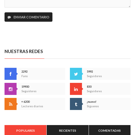
ENVIAR COMENTARIO
NUESTRAS REDES
2292
5992
Fans
Seguidores
19900
830
Seguidores
Seguidores
+ 6200
¡nuevo!
Lectores diarios
Síguenos
POPULARES
RECIENTES
COMENTADAS