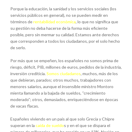
Porque la educación, la sanidad y los servicios sociales (los
servicios públicos en general), no se pueden medir en
términos de
rentabilidad económica
, lo que no significa que
su gestión no deba hacerse de la forma más eficiente
posible, pero sin mermar su calidad. Estamos ante derechos
que corresponden a todos los ciudadanos, por el solo hecho
de serlo.
Por más que se empeñen, los españoles no somos prima de
riesgo, déficit, PIB, millones de euros, pedidos de la industria,
inversión crediticia.
Somos ciudadanos
, muchos, más de los
que debieran, parados; otros muchos, trabajadores con
menores salarios, aunque el insensible ministro Montoro
mienta llamando a la bajada de sueldos, “crecimiento
moderado”; otros, demasiados, enriqueciéndose en épocas
de vacas flacas.
Españoles viviendo en un país al que solo Grecia y Chipre
superan en la
caída de sueldo
s y en el que se dispara el
número de millonarios, que ha crecido en un 13%. Nación en