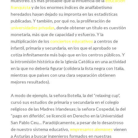
muestreo. Es más probable que la influencia de la
educación
franquista
y de los enormes índices de analfabetismo
heredados hayan dejado su impronta en las estadísticas
publicadas. Y también, por qué no, la proliferación de
universidades privadas
, donde obtener un título es cuestión
monetaria, más que de capacidad y esfuerzo. Y la
multiplicación de los
conciertos educativos
a centros de
infantil, primaria y secundaria, en los que el aprobado se
cotiza infinitamente más bajo que en los centros públicos. Y
la intromisión histórica de la Iglesia Católica en una actividad
en la que no debería figurar (colidera la lista negra con Italia,
mientras que países con una clara separación obtienen
mejores resultados).
A modo de ejemplo, la señora Botella, la del “relaxing cup”,
cursó sus estudios de primaria y secundaria en el colegio
religioso de las Madres Irlandesas; la señora Cospedal, la del
“pago en diferido”, se licenció en Derecho en la Universidad
San Pablo Ceu… Paradójicamente, a pesar de lo desastroso
de nuestro sistema educativo,
empresarios alemanes
vienen
a Asturias a buscar ingenieros formados en nuestras