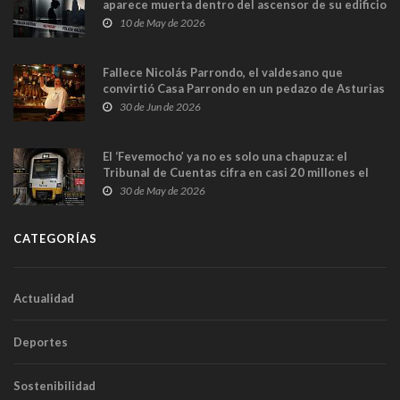
aparece muerta dentro del ascensor de su edificio
y las cámaras captan sus últimos minutos
10 de May de 2026
Fallece Nicolás Parrondo, el valdesano que
convirtió Casa Parrondo en un pedazo de Asturias
en Madrid
30 de Jun de 2026
El ‘Fevemocho’ ya no es solo una chapuza: el
Tribunal de Cuentas cifra en casi 20 millones el
sobrecoste de los trenes que no cabían por los
30 de May de 2026
túneles
CATEGORÍAS
Actualidad
Deportes
Sostenibilidad