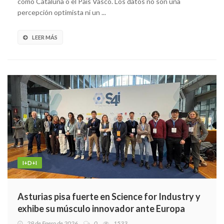
como Cataluña o el País Vasco. Los datos no son una
percepción optimista ni un ...
LEER MÁS
I+D+I
Asturias pisa fuerte en Science for Industry y
exhibe su músculo innovador ante Europa
29 de Enero de 2026
0
1533