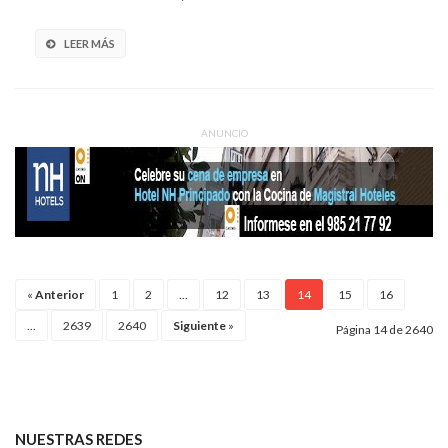
LEER MÁS
ANUNCIO
«
Anterior
1
2
...
12
13
14
15
16
...
2639
2640
Siguiente
»
Página 14 de 2640
NUESTRAS REDES