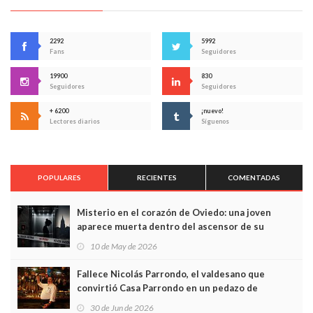
2292
5992
Fans
Seguidores
19900
830
Seguidores
Seguidores
+ 6200
¡nuevo!
Lectores diarios
Síguenos
POPULARES
RECIENTES
COMENTADAS
Misterio en el corazón de Oviedo: una joven
aparece muerta dentro del ascensor de su
edificio y las cámaras captan sus últimos minutos
10 de May de 2026
Fallece Nicolás Parrondo, el valdesano que
convirtió Casa Parrondo en un pedazo de
Asturias en Madrid
30 de Jun de 2026