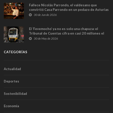
Fallece Nicolás Parrondo, el valdesano que
convirtió Casa Parrondo en un pedazo de Asturias
en Madrid
30 de Jun de 2026
El ‘Fevemocho’ ya no es solo una chapuza: el
Tribunal de Cuentas cifra en casi 20 millones el
sobrecoste de los trenes que no cabían por los
30 de May de 2026
túneles
CATEGORÍAS
Actualidad
Deportes
Sostenibilidad
Economía