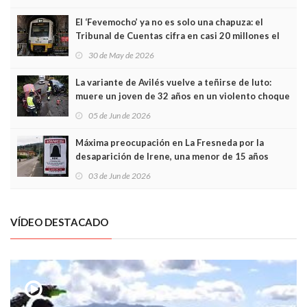
El ‘Fevemocho’ ya no es solo una chapuza: el
Tribunal de Cuentas cifra en casi 20 millones el
sobrecoste de los trenes que no cabían por los
30 de May de 2026
túneles
La variante de Avilés vuelve a teñirse de luto:
muere un joven de 32 años en un violento choque
frontal
05 de Jun de 2026
Máxima preocupación en La Fresneda por la
desaparición de Irene, una menor de 15 años
03 de Jun de 2026
VÍDEO DESTACADO