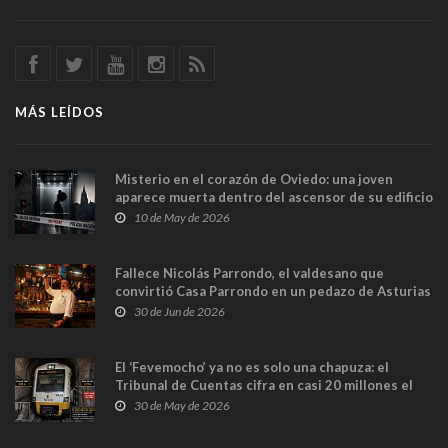
MÁS LEÍDOS
Misterio en el corazón de Oviedo: una joven
aparece muerta dentro del ascensor de su edificio
y las cámaras captan sus últimos minutos
10 de May de 2026
Fallece Nicolás Parrondo, el valdesano que
convirtió Casa Parrondo en un pedazo de Asturias
en Madrid
30 de Jun de 2026
El ‘Fevemocho’ ya no es solo una chapuza: el
Tribunal de Cuentas cifra en casi 20 millones el
sobrecoste de los trenes que no cabían por los
30 de May de 2026
túneles