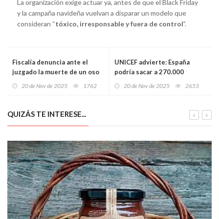
La organización exige actuar ya, antes de que el Black Friday
y la campaña navideña vuelvan a disparar un modelo que
consideran “
tóxico, irresponsable y fuera de control
”.
Fiscalía denuncia ante el
UNICEF advierte: España
juzgado la muerte de un oso
podría sacar a 270.000
pardo atrapado en un lazo en
menores de la pobreza con
20 de Nov de 2025
1762
20 de Nov de 2025
2653
Degaña: nuevo caso de
una ayuda universal de 100
furtivismo en el suroccidente
euros
asturiano
QUIZÁS TE INTERESE...