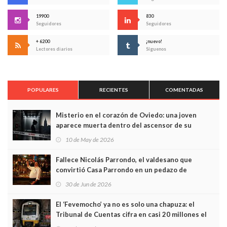
19900
830
Seguidores
Seguidores
+ 6200
¡nuevo!
Lectores diarios
Síguenos
POPULARES
RECIENTES
COMENTADAS
Misterio en el corazón de Oviedo: una joven
aparece muerta dentro del ascensor de su
edificio y las cámaras captan sus últimos minutos
10 de May de 2026
Fallece Nicolás Parrondo, el valdesano que
convirtió Casa Parrondo en un pedazo de
Asturias en Madrid
30 de Jun de 2026
El ‘Fevemocho’ ya no es solo una chapuza: el
Tribunal de Cuentas cifra en casi 20 millones el
sobrecoste de los trenes que no cabían por los