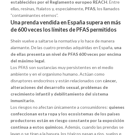
establecidos por el Reglamento europeo REACH
. Entre
ellas, resinas, ftalatos y, especialmente,
PFAS
, los llamados
“contaminantes eternos”.
Una prenda vendida en España supera en más
de 600 veces los límites de PFAS permitidos
Shein vuelve a saltarse la normativa y lo hace de manera
alarmante. De las cuatro prendas adquiridas en España,
una
de ellas presenta un nivel de PFAS 600 veces por encima
del máximo legal
.
Los PFAS son sustancias muy persistentes en el medio
ambiente y en el organismo humano. Actúan como
disruptores endocrinos y están relacionados con
cáncer,
alteraciones del desarrollo sexual, problemas de
crecimiento infantil y debilitamiento del sistema
inmunitario
.
Los riesgos no afectan únicamente a consumidores:
quienes
confeccionan esta ropa y los ecosistemas de los países
productores están en riesgo constante por la exposición
continua a estos químicos
. Además, cuando las prendas se
lavan o se tiran a la basura, los tóxicos pasan a ríos, suelos e