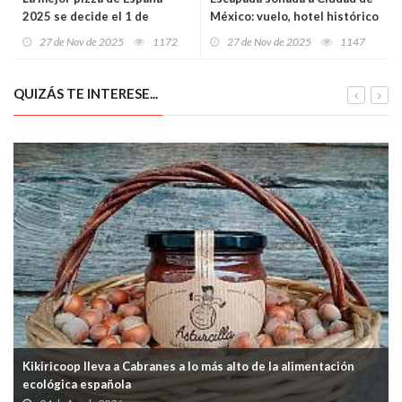
2025 se decide el 1 de
México: vuelo, hotel histórico
diciembre… y Asturias entra
de cuatro estrellas y una
27 de Nov de 2025
1172
27 de Nov de 2025
1147
en la final con un rival temible
experiencia cultural
desde Gijón
inolvidable desde solo 1.527€
por persona
QUIZÁS TE INTERESE...
Kikiricoop lleva a Cabranes a lo más alto de la alimentación
ecológica española