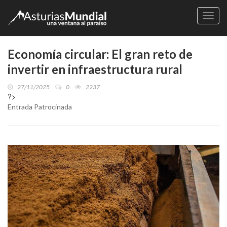
Naveg
Economía circular: El gran reto de
invertir en infraestructura rural
27/11/2025
0
2237
?>
Entrada Patrocinada