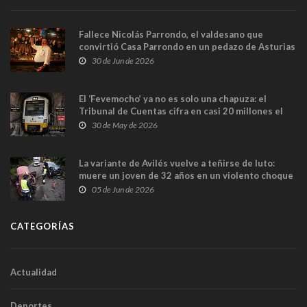
Fallece Nicolás Parrondo, el valdesano que
convirtió Casa Parrondo en un pedazo de Asturias
en Madrid
30 de Jun de 2026
El ‘Fevemocho’ ya no es solo una chapuza: el
Tribunal de Cuentas cifra en casi 20 millones el
sobrecoste de los trenes que no cabían por los
30 de May de 2026
túneles
La variante de Avilés vuelve a teñirse de luto:
muere un joven de 32 años en un violento choque
frontal
05 de Jun de 2026
CATEGORÍAS
Actualidad
Deportes