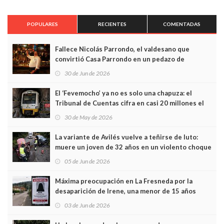
POPULARES
RECIENTES
COMENTADAS
Fallece Nicolás Parrondo, el valdesano que
convirtió Casa Parrondo en un pedazo de
Asturias en Madrid
30 de Jun de 2026
El ‘Fevemocho’ ya no es solo una chapuza: el
Tribunal de Cuentas cifra en casi 20 millones el
sobrecoste de los trenes que no cabían por los
30 de May de 2026
túneles
La variante de Avilés vuelve a teñirse de luto:
muere un joven de 32 años en un violento choque
frontal
05 de Jun de 2026
Máxima preocupación en La Fresneda por la
desaparición de Irene, una menor de 15 años
03 de Jun de 2026