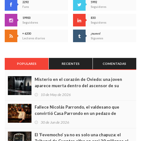
2292
5992
Fans
Seguidores
19900
830
Seguidores
Seguidores
+ 6200
¡nuevo!
Lectores diarios
Síguenos
POPULARES
RECIENTES
COMENTADAS
Misterio en el corazón de Oviedo: una joven
aparece muerta dentro del ascensor de su
edificio y las cámaras captan sus últimos minutos
10 de May de 2026
Fallece Nicolás Parrondo, el valdesano que
convirtió Casa Parrondo en un pedazo de
Asturias en Madrid
30 de Jun de 2026
El ‘Fevemocho’ ya no es solo una chapuza: el