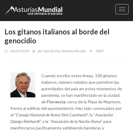
Naveg
Los gitanos italianos al borde del
genocidio
26/05/2020
por
Juan de Dios Ramírez Heredia
3489
Cuando escribo estas líneas, 100 gitanos
italianos, número máximo que permiten las
autoridades del país en estos momentos de
pandemia, se han manifestado en la ciudad
de
Florencia
, cerca de la Plaza de Neptuno,
frente al edificio del ayuntamiento. Han sido convocados por
el
“Consejo Nacional de Roma Sinti Caminanti
”, la “
Asociación
Django Reinhardt
”, y la “
Asociación de la Nación Roma
” para
manifestarse pacíficamente exhibiendo banderas y