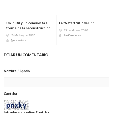
Un inútil y un comunista al
La "Neferfruti" del PP
frente de la reconstrucción
27 de May de 2020
24 de May de 2020
Pin Fernández
Ignacio Arias
DEJAR UN COMENTARIO
Nombre / Apodo
Captcha
Introduce el código Captcha