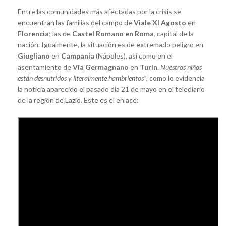
Entre las comunidades más afectadas por la crisis se
encuentran las familias del campo de
Viale XI Agosto
en
Florencia
; las de
Castel Romano en Roma
, capital de la
nación. Igualmente, la situación es de extremado peligro en
Giugliano
en
Campania
(Nápoles), así como en el
asentamiento de
Via Germagnano
en
Turín
.
Nuestros niños
están desnutridos y literalmente hambrientos”
, como lo evidencia
la noticia aparecido el pasado día 21 de mayo en el telediario
de la región de Lazio. Este es el enlace: