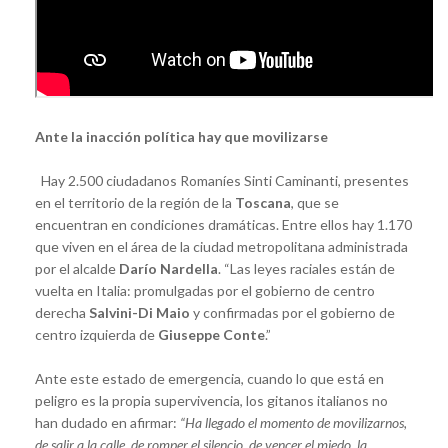
Ante la inacción política hay que movilizarse
Hay 2.500 ciudadanos Romaníes Sinti Caminanti, presentes
en el territorio de la región de la
Toscana
, que se
encuentran en condiciones dramáticas. Entre ellos hay 1.170
que viven en el área de la ciudad metropolitana administrada
por el alcalde
Darío Nardella
. “Las leyes raciales están de
vuelta en Italia: promulgadas por el gobierno de centro
derecha
Salvini-Di Maio
y confirmadas por el gobierno de
centro izquierda de
Giuseppe Conte
.”
Ante este estado de emergencia, cuando lo que está en
peligro es la propia supervivencia, los gitanos italianos no
han dudado en afirmar:
“Ha llegado el momento de movilizarnos,
de salir a la calle, de romper el silencio, de vencer el miedo, la