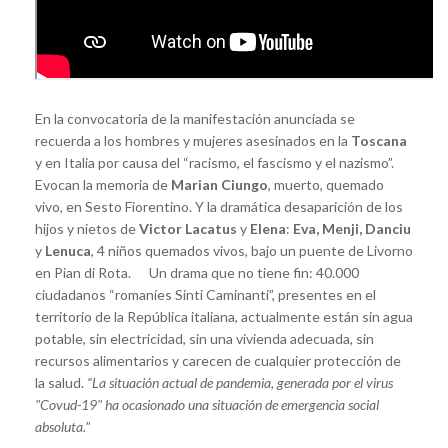
En la convocatoria de la manifestación anunciada se
recuerda a los hombres y mujeres asesinados en la
Toscana
y en Italia por causa del “racismo, el fascismo y el nazismo”.
Evocan la memoria de
Marian Ciungo
, muerto, quemado
vivo, en Sesto Fiorentino. Y la dramática desaparición de los
hijos y nietos de
Victor Lacatus
y
Elena
:
Eva, Menji, Danciu
y
Lenuca
, 4 niños quemados vivos, bajo un puente de Livorno
en Pian di Rota. Un drama que no tiene fin: 40.000
ciudadanos “romaníes Sinti Caminanti”, presentes en el
territorio de la República italiana, actualmente están sin agua
potable, sin electricidad, sin una vivienda adecuada, sin
recursos alimentarios y carecen de cualquier protección de
la salud.
“La situación actual de pandemia, generada por el virus
"Covud-19" ha ocasionado una situación de emergencia social
absoluta.
”