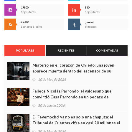
19900
830
Seguidores
Seguidores
+ 6200
¡nuevo!
Lectores diarios
Síguenos
POPULARES
RECIENTES
COMENTADAS
Misterio en el corazón de Oviedo: una joven
aparece muerta dentro del ascensor de su
edificio y las cámaras captan sus últimos minutos
10 de May de 2026
Fallece Nicolás Parrondo, el valdesano que
convirtió Casa Parrondo en un pedazo de
Asturias en Madrid
30 de Jun de 2026
El ‘Fevemocho’ ya no es solo una chapuza: el
Tribunal de Cuentas cifra en casi 20 millones el
sobrecoste de los trenes que no cabían por los
30 de May de 2026