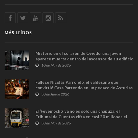
MÁS LEÍDOS
Misterio en el corazón de Oviedo: una joven
aparece muerta dentro del ascensor de su edificio
y las cámaras captan sus últimos minutos
10 de May de 2026
Fallece Nicolás Parrondo, el valdesano que
convirtió Casa Parrondo en un pedazo de Asturias
en Madrid
30 de Jun de 2026
El ‘Fevemocho’ ya no es solo una chapuza: el
Tribunal de Cuentas cifra en casi 20 millones el
sobrecoste de los trenes que no cabían por los
30 de May de 2026
túneles