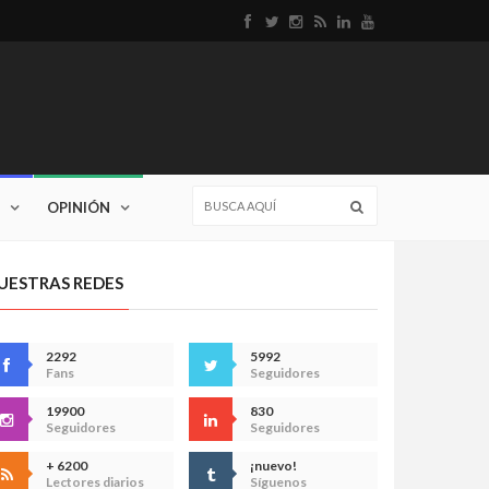
OPINIÓN
UESTRAS REDES
2292
5992
Fans
Seguidores
19900
830
Seguidores
Seguidores
+ 6200
¡nuevo!
Lectores diarios
Síguenos