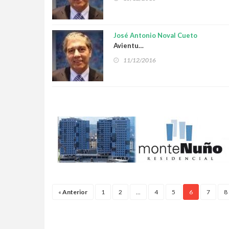
José Antonio Noval Cueto
Avientu…
11/12/2016
«
Anterior
1
2
...
4
5
6
7
8