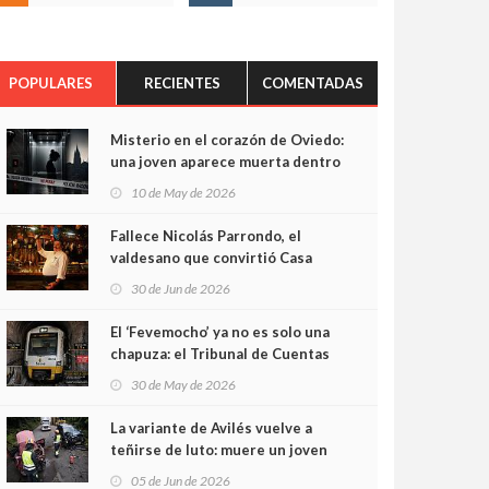
POPULARES
RECIENTES
COMENTADAS
Misterio en el corazón de Oviedo:
una joven aparece muerta dentro
del ascensor de su edificio y las
10 de May de 2026
cámaras captan sus últimos
minutos
Fallece Nicolás Parrondo, el
valdesano que convirtió Casa
Parrondo en un pedazo de
30 de Jun de 2026
Asturias en Madrid
El ‘Fevemocho’ ya no es solo una
chapuza: el Tribunal de Cuentas
cifra en casi 20 millones el
30 de May de 2026
sobrecoste de los trenes que no
cabían por los túneles
La variante de Avilés vuelve a
teñirse de luto: muere un joven
de 32 años en un violento choque
05 de Jun de 2026