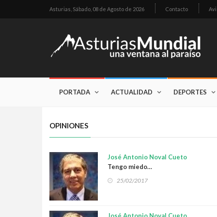
Asturias,
Sábado, 08 de Agosto de 2026
Contacto
Avi
PORTADA
ACTUALIDAD
DEPORTES
OPINIONES
José Antonio Noval Cueto
Tengo miedo…
25/02/2017
José Antonio Noval Cueto