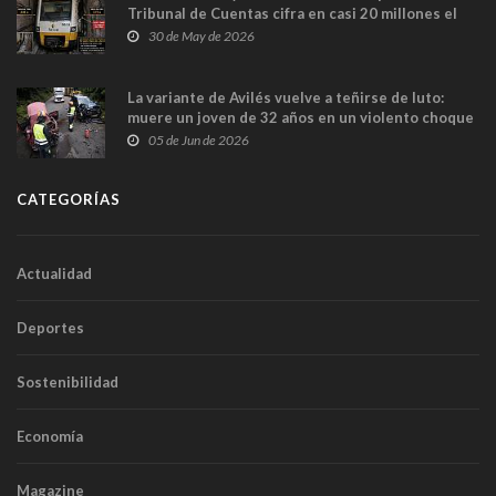
Tribunal de Cuentas cifra en casi 20 millones el
sobrecoste de los trenes que no cabían por los
30 de May de 2026
túneles
La variante de Avilés vuelve a teñirse de luto:
muere un joven de 32 años en un violento choque
frontal
05 de Jun de 2026
CATEGORÍAS
Actualidad
Deportes
Sostenibilidad
Economía
Magazine