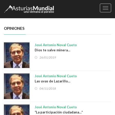
Naveg
OPINIONES
José Antonio Noval Cueto
Dios te salve minera…
26/01/2019
José Antonio Noval Cueto
Las uvas de Lazarillo…
04/11/2018
José Antonio Noval Cueto
“La participación ciudadana…”