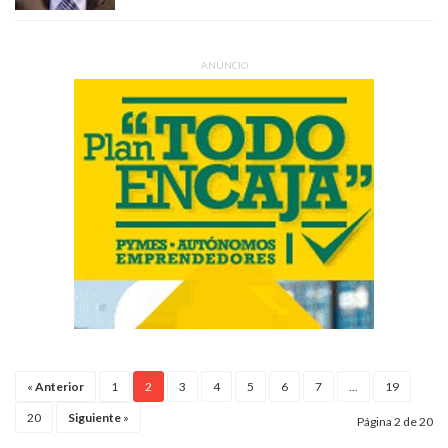
ANUNCIO
«
Anterior
1
2
3
4
5
6
7
...
19
20
Siguiente
»
Página 2 de 20