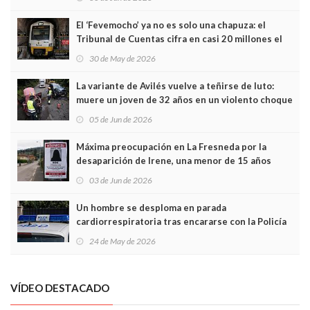
El ‘Fevemocho’ ya no es solo una chapuza: el
Tribunal de Cuentas cifra en casi 20 millones el
sobrecoste de los trenes que no cabían por los
30 de May de 2026
túneles
La variante de Avilés vuelve a teñirse de luto:
muere un joven de 32 años en un violento choque
frontal
05 de Jun de 2026
Máxima preocupación en La Fresneda por la
desaparición de Irene, una menor de 15 años
03 de Jun de 2026
Un hombre se desploma en parada
cardiorrespiratoria tras encararse con la Policía
Local en Luanco
24 de May de 2026
VÍDEO DESTACADO