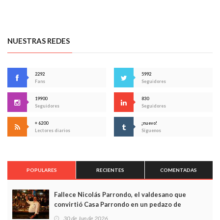
NUESTRAS REDES
2292
5992
Fans
Seguidores
19900
830
Seguidores
Seguidores
+ 6200
¡nuevo!
Lectores diarios
Síguenos
POPULARES
RECIENTES
COMENTADAS
Fallece Nicolás Parrondo, el valdesano que
convirtió Casa Parrondo en un pedazo de
Asturias en Madrid
30 de Jun de 2026