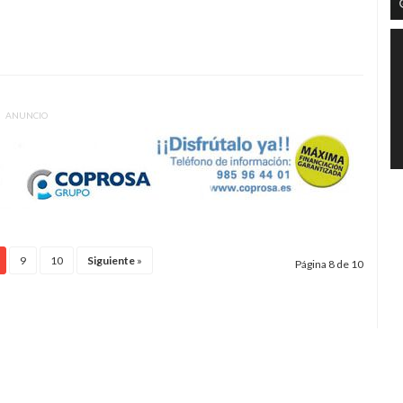
ANUNCIO
9
10
Siguiente
»
Página 8 de 10