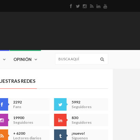
OPINIÓN
UESTRAS REDES
2292
5992
Fans
Seguidores
19900
830
Seguidores
Seguidores
+ 6200
¡nuevo!
Lectores diarios
Síguenos