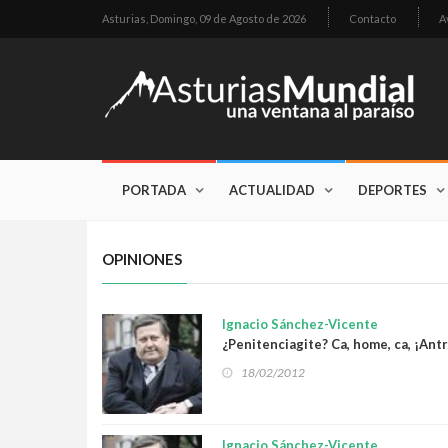
Asturias,
Domingo, 09 de Agosto de 2026
Contacto
A
PORTADA
ACTUALIDAD
DEPORTES
OPINIONES
Ignacio Sánchez-Vicente
¿Penitenciagite? Ca, home, ca, ¡Ant
18/02/2012
Ignacio Sánchez-Vicente