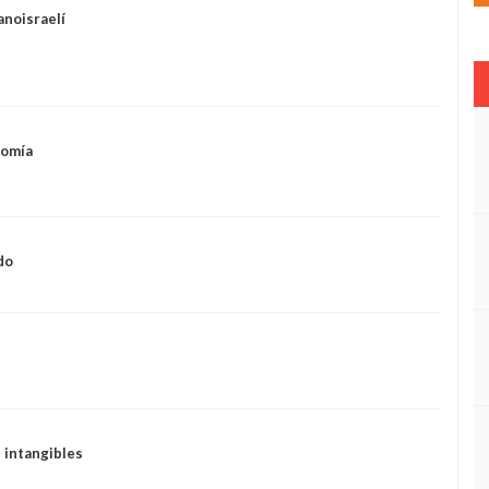
anoisraelí
nomía
do
 intangibles