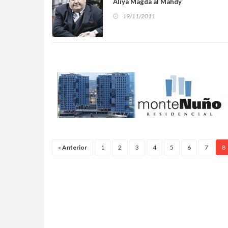
Aliya Magda al Mahdy
19/11/2011
«
Anterior
1
2
3
4
5
6
7
8