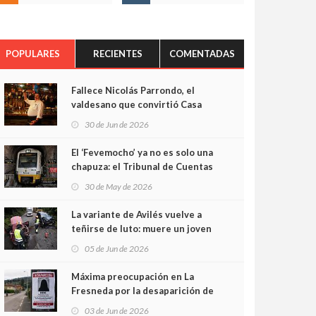
POPULARES
RECIENTES
COMENTADAS
Fallece Nicolás Parrondo, el
valdesano que convirtió Casa
Parrondo en un pedazo de
30 de Jun de 2026
Asturias en Madrid
El ‘Fevemocho’ ya no es solo una
chapuza: el Tribunal de Cuentas
cifra en casi 20 millones el
30 de May de 2026
sobrecoste de los trenes que no
cabían por los túneles
La variante de Avilés vuelve a
teñirse de luto: muere un joven
de 32 años en un violento choque
05 de Jun de 2026
frontal
Máxima preocupación en La
Fresneda por la desaparición de
Irene, una menor de 15 años
03 de Jun de 2026