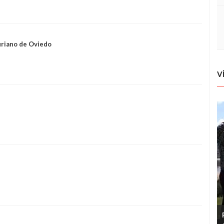
uriano de Oviedo
V