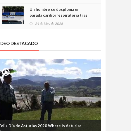
Un hombre se desploma en
parada cardiorrespiratoria tras
encararse con la Policía Local en
24 de May de 2026
Luanco
ÍDEO DESTACADO
Feliz Día de Asturias 2020 Where is Asturias