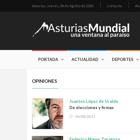
Asturias,
Jueves, 06 de Agosto de 2026
Contacto
Avi
PORTADA
ACTUALIDAD
DEPORTES
OPINIONES
Juantxo López de Uralde
De elecciones y firmas
06/08/2011
Federico Mayor Zaragoza