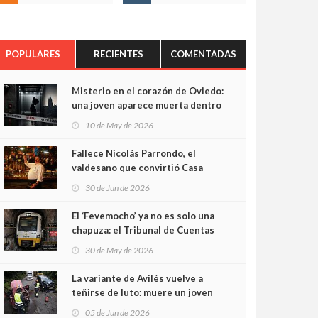
POPULARES
RECIENTES
COMENTADAS
Misterio en el corazón de Oviedo:
una joven aparece muerta dentro
del ascensor de su edificio y las
10 de May de 2026
cámaras captan sus últimos
minutos
Fallece Nicolás Parrondo, el
valdesano que convirtió Casa
Parrondo en un pedazo de
30 de Jun de 2026
Asturias en Madrid
El ‘Fevemocho’ ya no es solo una
chapuza: el Tribunal de Cuentas
cifra en casi 20 millones el
30 de May de 2026
sobrecoste de los trenes que no
cabían por los túneles
La variante de Avilés vuelve a
teñirse de luto: muere un joven
de 32 años en un violento choque
05 de Jun de 2026