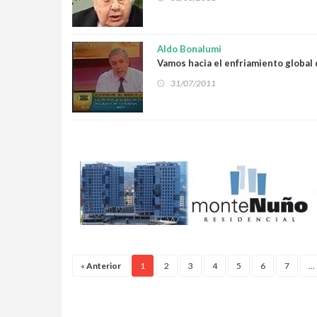
Aldo Bonalumi
Vamos hacia el enfriamiento global 
31/07/2011
«
Anterior
1
2
3
4
5
6
7
...