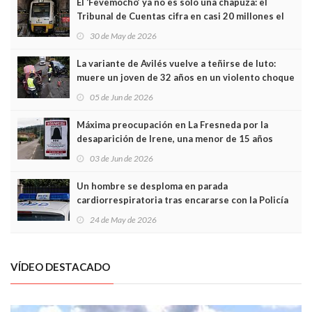
El ‘Fevemocho’ ya no es solo una chapuza: el
Tribunal de Cuentas cifra en casi 20 millones el
sobrecoste de los trenes que no cabían por los
30 de May de 2026
túneles
La variante de Avilés vuelve a teñirse de luto:
muere un joven de 32 años en un violento choque
frontal
05 de Jun de 2026
Máxima preocupación en La Fresneda por la
desaparición de Irene, una menor de 15 años
03 de Jun de 2026
Un hombre se desploma en parada
cardiorrespiratoria tras encararse con la Policía
Local en Luanco
24 de May de 2026
VÍDEO DESTACADO