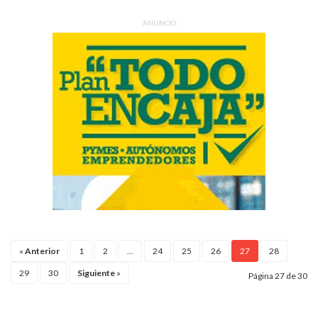
ANUNCIO
«
Anterior
1
2
...
24
25
26
27
28
29
30
Siguiente
»
Página 27 de 30