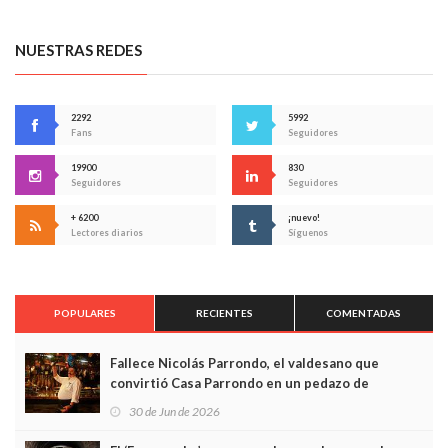
NUESTRAS REDES
2292
5992
Fans
Seguidores
19900
830
Seguidores
Seguidores
+ 6200
¡nuevo!
Lectores diarios
Síguenos
POPULARES
RECIENTES
COMENTADAS
Fallece Nicolás Parrondo, el valdesano que
convirtió Casa Parrondo en un pedazo de
Asturias en Madrid
30 de Jun de 2026