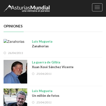
Naveg
OPINIONES
Luis Mugueta
Zanahorias
26/04/2011
La guerra de Gilbia
Xuan Xosé Sánchez Vicente
25/04/2011
Luis Mugueta
Un millón de fotos
25/04/2011