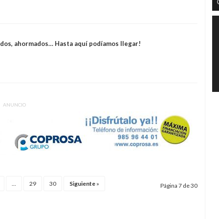
cados, ahormados… Hasta aquí podíamos llegar!
ANUNCIO
...
29
30
Siguiente
»
Página 7 de 30