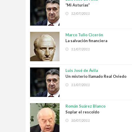
“Mi Asturias”
12/07/2011
Marco Tulio Cicerón
La salvación financiera
11/07/2011
Luis José de Ávila
Un misterio llamado Real Oviedo
11/07/2011
Román Suárez Blanco
Soplar el rescoldo
10/07/2011