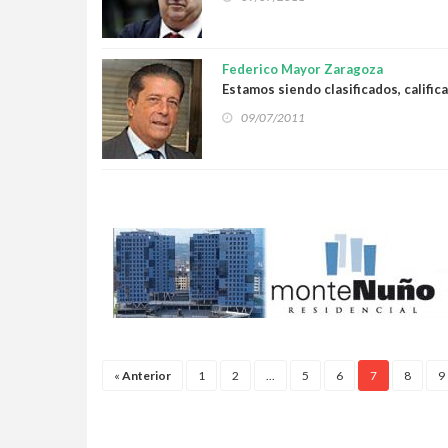
Federico Mayor Zaragoza
Estamos siendo clasificados, califi
09/07/2011
«
Anterior
1
2
...
5
6
7
8
9