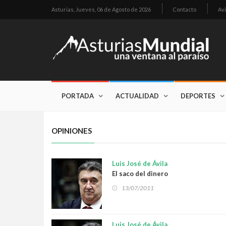
Asturias,
Jueves, 06 de Agosto de 2026
Contacto
Avi
PORTADA
ACTUALIDAD
DEPORTES
OPINIONES
Luis José de Ávila
El saco del dinero
13/07/2011
Luis José de Ávila