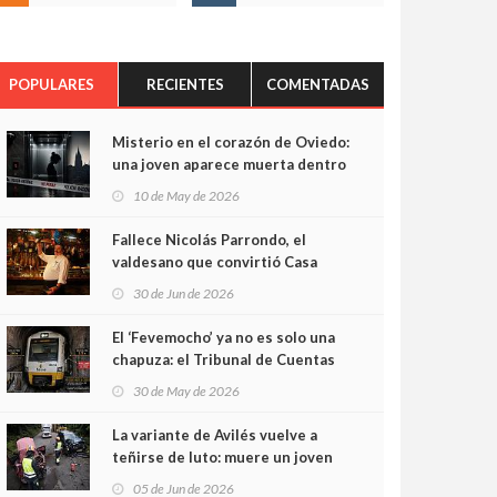
POPULARES
RECIENTES
COMENTADAS
Misterio en el corazón de Oviedo:
una joven aparece muerta dentro
del ascensor de su edificio y las
10 de May de 2026
cámaras captan sus últimos
minutos
Fallece Nicolás Parrondo, el
valdesano que convirtió Casa
Parrondo en un pedazo de
30 de Jun de 2026
Asturias en Madrid
El ‘Fevemocho’ ya no es solo una
chapuza: el Tribunal de Cuentas
cifra en casi 20 millones el
30 de May de 2026
sobrecoste de los trenes que no
cabían por los túneles
La variante de Avilés vuelve a
teñirse de luto: muere un joven
de 32 años en un violento choque
05 de Jun de 2026