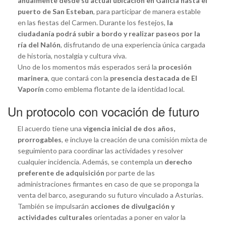
anualmente desde su actual ubicación en Galicia hasta el
puerto de San Esteban
, para participar de manera estable
en las fiestas del Carmen. Durante los festejos,
la
ciudadanía podrá subir a bordo y realizar paseos por la
ría del Nalón
, disfrutando de una experiencia única cargada
de historia, nostalgia y cultura viva.
Uno de los momentos más esperados será la
procesión
marinera
, que contará con la
presencia destacada de El
Vaporín
como emblema flotante de la identidad local.
Un protocolo con vocación de futuro
El acuerdo tiene una
vigencia inicial de dos años,
prorrogables
, e incluye la creación de una comisión mixta de
seguimiento para coordinar las actividades y resolver
cualquier incidencia. Además, se contempla un
derecho
preferente de adquisición
por parte de las
administraciones firmantes en caso de que se proponga la
venta del barco, asegurando su futuro vinculado a Asturias.
También se impulsarán
acciones de divulgación y
actividades culturales
orientadas a poner en valor la