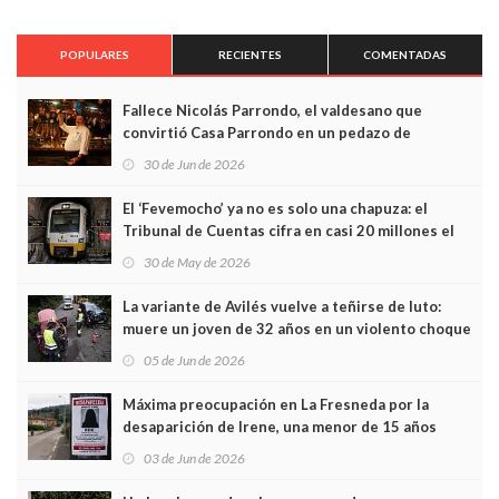
POPULARES
RECIENTES
COMENTADAS
Fallece Nicolás Parrondo, el valdesano que
convirtió Casa Parrondo en un pedazo de
Asturias en Madrid
30 de Jun de 2026
El ‘Fevemocho’ ya no es solo una chapuza: el
Tribunal de Cuentas cifra en casi 20 millones el
sobrecoste de los trenes que no cabían por los
30 de May de 2026
túneles
La variante de Avilés vuelve a teñirse de luto:
muere un joven de 32 años en un violento choque
frontal
05 de Jun de 2026
Máxima preocupación en La Fresneda por la
desaparición de Irene, una menor de 15 años
03 de Jun de 2026