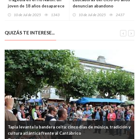
joven de 18 años desaparece
denuncian abandono
bajo el agua frente a su padre
institucional y alertan de
10 de Jul de 2025
1343
10 de Jul de 2025
2437
y sus hermanos pequeños sin
precariedad y desigualdad en
que nadie pueda hacer nada
plena integración en la red
pública asturiana
QUIZÁS TE INTERESE...
Tapia levanta la bandera celta: cinco días de música, tradición y
cultura atlántica frente al Cantábrico