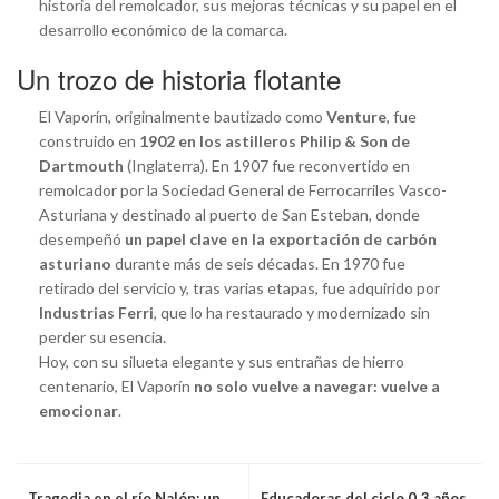
historia del remolcador, sus mejoras técnicas y su papel en el
desarrollo económico de la comarca.
Un trozo de historia flotante
El Vaporín, originalmente bautizado como
Venture
, fue
construido en
1902 en los astilleros Philip & Son de
Dartmouth
(Inglaterra). En 1907 fue reconvertido en
remolcador por la Sociedad General de Ferrocarriles Vasco-
Asturiana y destinado al puerto de San Esteban, donde
desempeñó
un papel clave en la exportación de carbón
asturiano
durante más de seis décadas. En 1970 fue
retirado del servicio y, tras varias etapas, fue adquirido por
Industrias Ferri
, que lo ha restaurado y modernizado sin
perder su esencia.
Hoy, con su silueta elegante y sus entrañas de hierro
centenario, El Vaporín
no solo vuelve a navegar: vuelve a
emocionar
.
Tragedia en el río Nalón: un
Educadoras del ciclo 0‑3 años