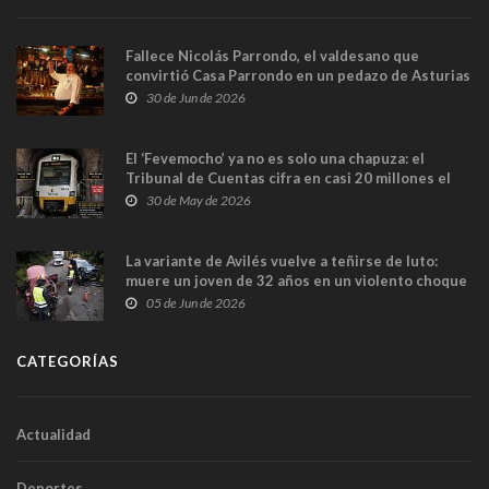
Fallece Nicolás Parrondo, el valdesano que
convirtió Casa Parrondo en un pedazo de Asturias
en Madrid
30 de Jun de 2026
El ‘Fevemocho’ ya no es solo una chapuza: el
Tribunal de Cuentas cifra en casi 20 millones el
sobrecoste de los trenes que no cabían por los
30 de May de 2026
túneles
La variante de Avilés vuelve a teñirse de luto:
muere un joven de 32 años en un violento choque
frontal
05 de Jun de 2026
CATEGORÍAS
Actualidad
Deportes