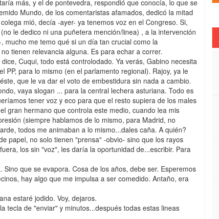
ltaría más, y el de pontevedra, respondió que conocía, lo que se
l temido Mundo, de los comentaristas afamados, dedicó la mitad
colega mió, decía -ayer- ya tenemos voz en el Congreso. Si,
(no le dedico ni una puñetera mención/linea) , a la intervención
-, mucho me temo qué si un día tan crucial como la
no tienen relevancia alguna. Es para echar a correr.
 dice, Cuqui, todo está controlodado. Ya verás, Gabino necesita
PP, para lo mismo (en el parlamento regional). Rajoy, ya le
éste, que le va dar el voto de embestidura sin nada a cambio.
ndo, vaya slogan ... para la central lechera asturiana. Todo es
queríamos tener voz y eco para que el resto supiera de los males
a, el gran hermano que controla este medio, cuando lea mis
expresión (siempre hablamos de lo mismo, para Madrid, no
tarde, todos me animaban a lo mismo...dales caña. A quién?
de papel, no solo tienen "prensa" -obvio- sino que los rayos
uera, los sin "voz", les daría la oportunidad de...escribir. Para
ua. Sino que se evapora. Cosa de los años, debe ser. Esperemos
quecinos, hay algo que me impulsa a ser comedido. Antaño, era
ana estaré jodido. Voy, dejaros.
 la tecla de "enviar" y minutos...después todas estas lineas