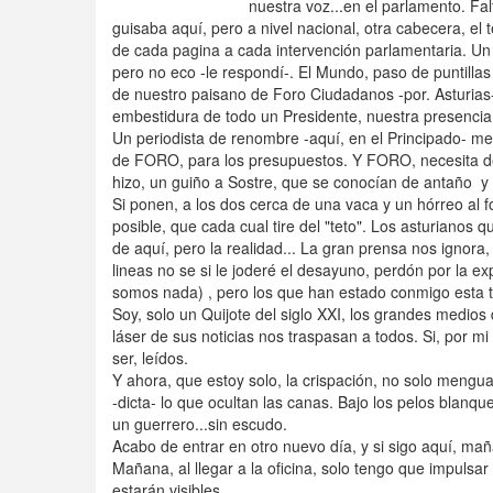
nuestra voz...en el parlamento. Fa
guisaba aquí, pero a nivel nacional, otra cabecera, e
de cada pagina a cada intervención parlamentaria. Un 
pero no eco -le respondí-. El Mundo, paso de puntillas 
de nuestro paisano de Foro Ciudadanos -por. Asturias
embestidura de todo un Presidente, nuestra presencia 
Un periodista de renombre -aquí, en el Principado- me
de FORO, para los presupuestos. Y FORO, necesita del 
hizo, un guiño a Sostre, que se conocían de antaño y 
Si ponen, a los dos cerca de una vaca y un hórreo al fo
posible, que cada cual tire del "teto". Los asturianos 
de aquí, pero la realidad... La gran prensa nos ignor
lineas no se si le joderé el desayuno, perdón por la 
somos nada) , pero los que han estado conmigo esta 
Soy, solo un Quijote del siglo XXI, los grandes medios 
láser de sus noticias nos traspasan a todos. Si, por mi f
ser, leídos.
Y ahora, que estoy solo, la crispación, no solo meng
-dicta- lo que ocultan las canas. Bajo los pelos blan
un guerrero...sin escudo.
Acabo de entrar en otro nuevo día, y si sigo aquí, mañ
Mañana, al llegar a la oficina, solo tengo que impulsar
estarán visibles.