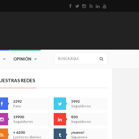
OPINIÓN
UESTRAS REDES
2292
5992
Fans
Seguidores
19900
830
Seguidores
Seguidores
+ 6200
¡nuevo!
Lectores diarios
Síguenos