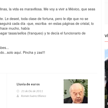
inas, la vida es maravillosa. Me voy a vivir a México, que seas
te. Le deseé, toda clase de fortuna, pero le dije que no se
eguirá cada día -que, escriba- en estas páginas de cristal, lo
No hace mucho, había
agar tasas/sellos (franqueo) y te decía el funcionario de
V
bes...
do...solo aquí. Pincha y zas!!!
Lluvia de euros
21 de Dic de 2011
Román Suárez Blanco