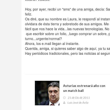
Hoy, por ayer, recibí un "sms" de una amiga, decía: Sal
feliz.
Os diré, que su nombre es Laura, le respondí al instan
olvidara de ésta tierra y sobretodo de sus amigos. Me s
fácil que nos hace la vida...las nuevas tecnologías. 
que escribir sobre un folio, ,luego comprar un sobre, p
turno...urgente/normal?
Ahora, los e.mail llegan al instante.
Querida, amiga, si quieres saber algo de aquí, ya tu sa
Hay periódicos tradicionales, pero las noticias al segun
Asturias estrenará año con
un match ball
21 de Dic de 2011
Luis José de Ávila