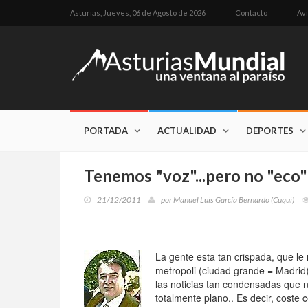
Asturias,
Jueves, 06 de Agosto de 2026
Contacto
Avi
PORTADA
ACTUALIDAD
DEPORTES
Tenemos "voz"...pero no "eco"
21/12/2011
por
Manuel Luis García Bernardo (Cuqui)
La gente esta tan crispada, que le
metropoli (ciudad grande = Madrid)
las noticias tan condensadas que n
totalmente plano.. Es decir, coste