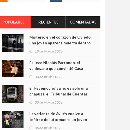
POPULARES
RECIENTES
COMENTADAS
Misterio en el corazón de Oviedo:
una joven aparece muerta dentro
del ascensor de su edificio y las
10 de May de 2026
cámaras captan sus últimos
minutos
Fallece Nicolás Parrondo, el
valdesano que convirtió Casa
Parrondo en un pedazo de
30 de Jun de 2026
Asturias en Madrid
El ‘Fevemocho’ ya no es solo una
chapuza: el Tribunal de Cuentas
cifra en casi 20 millones el
30 de May de 2026
sobrecoste de los trenes que no
cabían por los túneles
La variante de Avilés vuelve a
teñirse de luto: muere un joven
de 32 años en un violento choque
05 de Jun de 2026