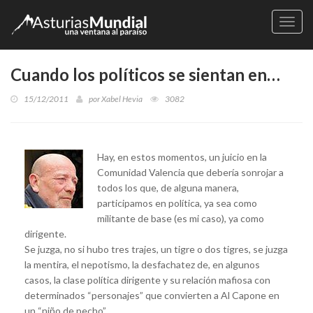
Naveg
Cuando los políticos se sientan en…
15/12/2011
por
Xabel Hevia
3082
Hay, en estos momentos, un juicio en la
Comunidad Valencia que debería sonrojar a
todos los que, de alguna manera,
participamos en política, ya sea como
militante de base (es mi caso), ya como
dirigente.
Se juzga, no si hubo tres trajes, un tigre o dos tigres, se juzga
la mentira, el nepotismo, la desfachatez de, en algunos
casos, la clase política dirigente y su relación mafiosa con
determinados “personajes” que convierten a Al Capone en
un “niño de pecho”.