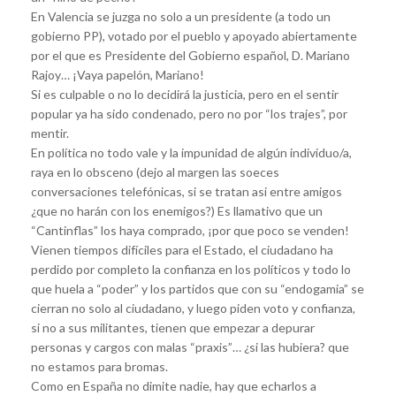
En Valencia se juzga no solo a un presidente (a todo un
gobierno PP), votado por el pueblo y apoyado abiertamente
por el que es Presidente del Gobierno español, D. Mariano
Rajoy… ¡Vaya papelón, Mariano!
Si es culpable o no lo decidirá la justicia, pero en el sentir
popular ya ha sido condenado, pero no por “los trajes”, por
mentir.
En política no todo vale y la impunidad de algún individuo/a,
raya en lo obsceno (dejo al margen las soeces
conversaciones telefónicas, si se tratan asi entre amigos
¿que no harán con los enemigos?) Es llamativo que un
“Cantinflas” los haya comprado, ¡por que poco se venden!
Vienen tiempos difíciles para el Estado, el ciudadano ha
perdido por completo la confianza en los políticos y todo lo
que huela a “poder” y los partidos que con su “endogamia” se
cierran no solo al ciudadano, y luego piden voto y confianza,
si no a sus militantes, tienen que empezar a depurar
personas y cargos con malas “praxis”… ¿si las hubiera? que
no estamos para bromas.
Como en España no dimite nadie, hay que echarlos a