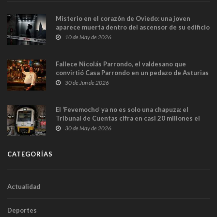
Misterio en el corazón de Oviedo: una joven
aparece muerta dentro del ascensor de su edificio
y las cámaras captan sus últimos minutos
10 de May de 2026
Fallece Nicolás Parrondo, el valdesano que
convirtió Casa Parrondo en un pedazo de Asturias
en Madrid
30 de Jun de 2026
El ‘Fevemocho’ ya no es solo una chapuza: el
Tribunal de Cuentas cifra en casi 20 millones el
sobrecoste de los trenes que no cabían por los
30 de May de 2026
túneles
CATEGORÍAS
Actualidad
Deportes