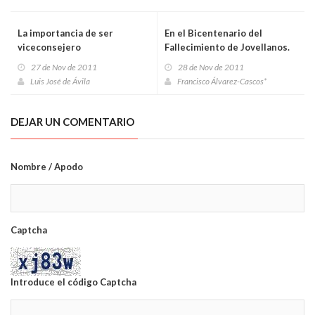
La importancia de ser
En el Bicentenario del
viceconsejero
Fallecimiento de Jovellanos.
Ofrenda floral ante su
27 de Nov de 2011
28 de Nov de 2011
monumento en Oviedo
Luis José de Ávila
Francisco Álvarez-Cascos*
DEJAR UN COMENTARIO
Nombre / Apodo
Captcha
Introduce el código Captcha