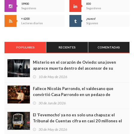
19900
830
Seguidores
Seguidores
+ 6200
¡nuevo!
Lectores diarios
Síguenos
POPULARES
RECIENTES
COMENTADAS
Misterio en el corazón de Oviedo: una joven
aparece muerta dentro del ascensor de su
edificio y las cámaras captan sus últimos minutos
10 de May de 2026
Fallece Nicolás Parrondo, el valdesano que
convirtió Casa Parrondo en un pedazo de
Asturias en Madrid
30 de Jun de 2026
El ‘Fevemocho’ ya no es solo una chapuza: el
Tribunal de Cuentas cifra en casi 20 millones el
sobrecoste de los trenes que no cabían por los
30 de May de 2026
túneles