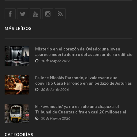
MÁS LEÍDOS
Misterio en el corazón de Oviedo: una joven
aparece muerta dentro del ascensor de su edificio
y las cámaras captan sus últimos minutos
10 de May de 2026
Fallece Nicolás Parrondo, el valdesano que
convirtió Casa Parrondo en un pedazo de Asturias
en Madrid
30 de Jun de 2026
El ‘Fevemocho’ ya no es solo una chapuza: el
Tribunal de Cuentas cifra en casi 20 millones el
sobrecoste de los trenes que no cabían por los
30 de May de 2026
túneles
CATEGORÍAS