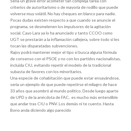
Sería un grave error acometer tan compleja tarea con
criterios de autoritarismo o de mayoría de rodillo que puede
volverse muy volátil. No hay cheques en blanco para nadie.
Pocas dudas existen respecto a que cuando se anuncie el
programa, se desmelenen los impulsores de la agitación
social. Cayo Lara ya lo ha anunciado y tanto CCOO como
UGT se prestarán a la inflamación callejera, sobre todo si les
tocan las disparatadas subvenciones.
Rajoy podrá mantener mejor el tipo si busca alguna fórmula
de consenso con el PSOE y no con los partidos nacionalistas,
incluida CIU, evitando repetir el modelo de la tradicional
subasta de favores con los minoritarios.
Una especie de cohabitación que puede estar ensayándose,
sería un ejemplo de que puede repetirse el milagro de hace
33 años que asombró al mundo político. Desde luego aparte
de UPD y de la anécdota de FAC, es mucho más entendible
que andar tras CIU o PNV. Los demás ni te cuento. Hasta
Bono anda diciendo algo parecido