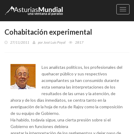
Naveg
Cohabitación experimental
27/11/2011
por
José Luis Poyal
2817
Los analistas políticos, los profesionales del
quehacer público y sus respectivos
acompañantes ya han consumido durante
esta semana las interpretaciones de los
resultados de las urnas y la atención, de
ahora y de los días inmediatos, se centra tanto en la
averiguación de la hoja de ruta de Rajoy como la composición
de su equipo de Gobierno.
Ha habido, todavía sigue, una cierta presión sobre si el
Gobierno en funciones debiera
apretar la interpretación de los reglamentos y dejar paso de