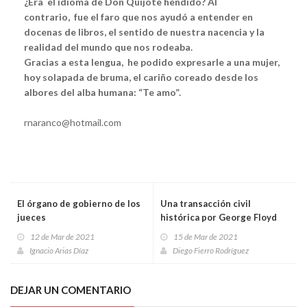
¿Era el idioma de Don Quijote hendido? Al
contrario, fue el faro que nos ayudó a entender en
docenas de libros, el sentido de nuestra nacencia y la
realidad del mundo que nos rodeaba.
Gracias a esta lengua, he podido expresarle a una mujer,
hoy solapada de bruma, el cariño coreado desde los
albores del alba humana: “Te amo”.
rnaranco@hotmail.com
El órgano de gobierno de los
Una transacción civil
jueces
histórica por George Floyd
12 de Mar de 2021
15 de Mar de 2021
Ignacio Arias Díaz
Diego Fierro Rodríguez
DEJAR UN COMENTARIO