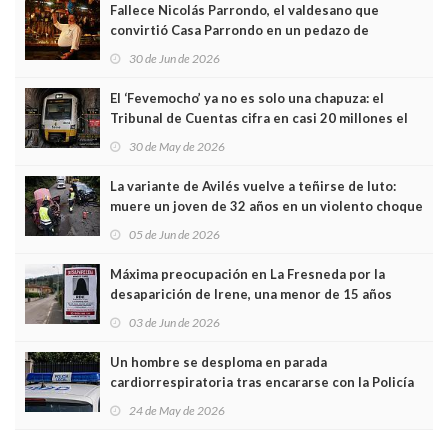
Fallece Nicolás Parrondo, el valdesano que
convirtió Casa Parrondo en un pedazo de
Asturias en Madrid
30 de Jun de 2026
El ‘Fevemocho’ ya no es solo una chapuza: el
Tribunal de Cuentas cifra en casi 20 millones el
sobrecoste de los trenes que no cabían por los
30 de May de 2026
túneles
La variante de Avilés vuelve a teñirse de luto:
muere un joven de 32 años en un violento choque
frontal
05 de Jun de 2026
Máxima preocupación en La Fresneda por la
desaparición de Irene, una menor de 15 años
03 de Jun de 2026
Un hombre se desploma en parada
cardiorrespiratoria tras encararse con la Policía
Local en Luanco
24 de May de 2026