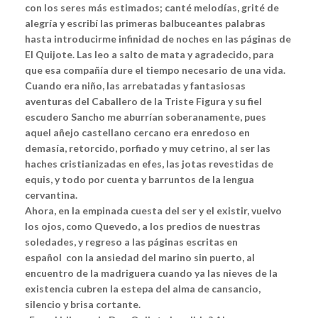
con los seres más estimados; canté melodías, grité de
alegría y escribí las primeras balbuceantes palabras
hasta introducirme infinidad de noches en las páginas de
El Quijote. Las leo a salto de mata y agradecido, para
que esa compañía dure el tiempo necesario de una vida.
Cuando era niño, las arrebatadas y fantasiosas
aventuras del Caballero de la Triste Figura y su fiel
escudero Sancho me aburrían soberanamente, pues
aquel añejo castellano cercano era enredoso en
demasía, retorcido, porfiado y muy cetrino, al ser las
haches cristianizadas en efes, las jotas revestidas de
equis, y todo por cuenta y barruntos de la lengua
cervantina.
Ahora, en la empinada cuesta del ser y el existir, vuelvo
los ojos, como Quevedo, a los predios de nuestras
soledades, y regreso a las páginas escritas en
español con la ansiedad del marino sin puerto, al
encuentro de la madriguera cuando ya las nieves de la
existencia cubren la estepa del alma de cansancio,
silencio y brisa cortante.