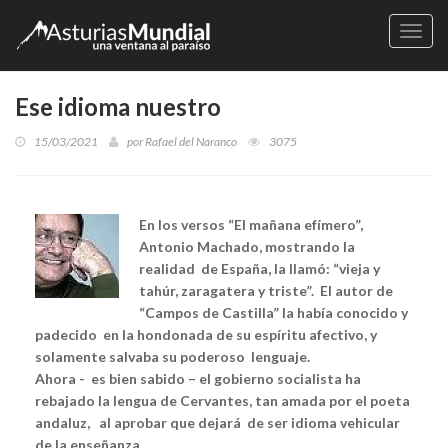
Naveg
Ese idioma nuestro
15/03/2021
por
Rafael del Naranco
3075
En los versos “El mañana efímero”,
Antonio Machado, mostrando la
realidad de España, la llamó: “vieja y
tahúr, zaragatera y triste”. El autor de
“Campos de Castilla” la había conocido y
padecido en la hondonada de su espíritu afectivo, y
solamente salvaba su poderoso lenguaje.
Ahora - es bien sabido – el gobierno socialista ha
rebajado la lengua de Cervantes, tan amada por el poeta
andaluz, al aprobar que dejará de ser idioma vehicular
de la enseñanza.