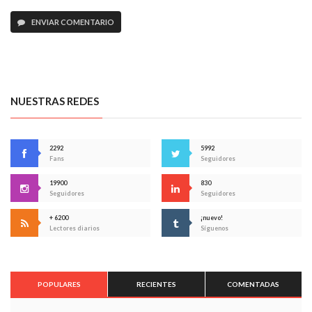
ENVIAR COMENTARIO
NUESTRAS REDES
2292
5992
Fans
Seguidores
19900
830
Seguidores
Seguidores
+ 6200
¡nuevo!
Lectores diarios
Síguenos
POPULARES
RECIENTES
COMENTADAS