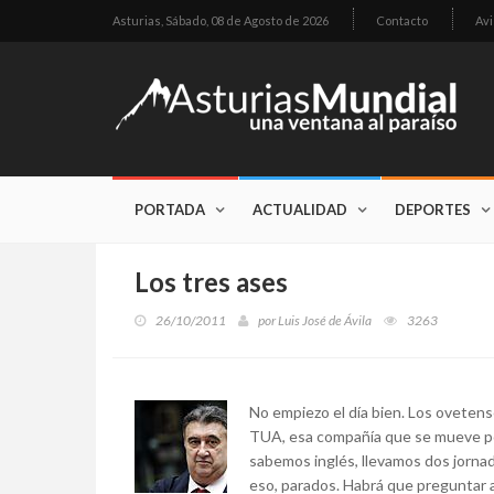
Asturias,
Sábado, 08 de Agosto de 2026
Contacto
Avi
PORTADA
ACTUALIDAD
DEPORTES
Los tres ases
26/10/2011
por
Luis José de Ávila
3263
No empiezo el día bien. Los ovetens
TUA, esa compañía que se mueve por l
sabemos inglés, llevamos dos jornad
eso, parados. Habrá que preguntar