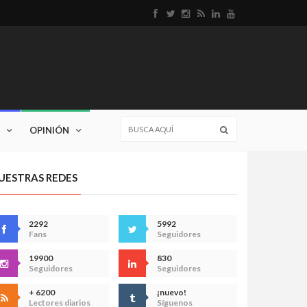
OPINIÓN
UESTRAS REDES
2292
5992
Fans
Seguidores
19900
830
Seguidores
Seguidores
+ 6200
¡nuevo!
Lectores diarios
Síguenos