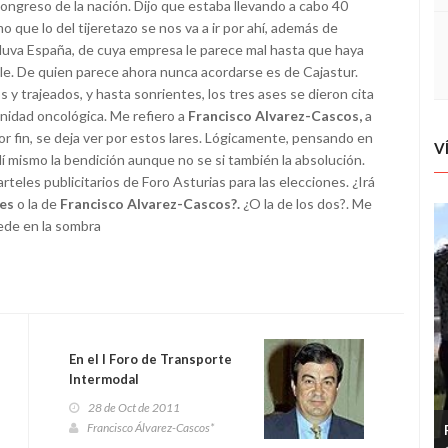
ongreso de la nación. Dijo que estaba llevando a cabo 40
 que lo del tijeretazo se nos va a ir por ahí, además de
la Nuva España, de cuya empresa le parece mal hasta que haya
ble. De quien parece ahora nunca acordarse es de Cajastur.
y trajeados, y hasta sonrientes, los tres ases se dieron cita
nidad oncológica. Me refiero a
Francisco Alvarez-Cascos,
a
or fin, se deja ver por estos lares. Lógicamente, pensando en
V
llí mismo la bendición aunque no se si también la absolución.
teles publicitarios de Foro Asturias para las elecciones. ¿Irá
res
o la de
Francisco Alvarez-Cascos?.
¿O la de los dos?. Me
uede en la sombra
En el I Foro de Transporte
Intermodal
28 de Oct de 2011
Francisco Álvarez-Cascos*