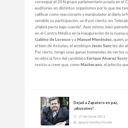
conseguir el 20 N grupo parlamentario propio en el C
auditorias en distintos organismos por lo que me temo
calificar como reaccionario y manipulador al diario 
vendido su participación, un 8 por ciento, en Teleca
¿Habrá pacto bajo cuerda?. Ayer mismo, bien peinados 
en el Centro Médico en la inauguración de la nueva u
Gabino de Lorenzo
y a
Manuel Menéndez,
quien, p
el bien de Asturias, el arzobispo
Jesús Sanz
les dio a
Por cierto, tengo unas ganas tremendas de ver los car
en ellos la foto del candidato
Enrique Alvarez Sost
resisto a creer que, como
Macherano
, el jefecito q
Dejad a Zapatero en paz,
¡abusones!
27 de Oct de 2011
Ignacio Sánchez-Vicente