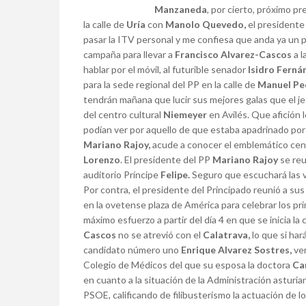
Manzaneda
, por cierto, próximo p
la calle de
Uría
con
Manolo Quevedo,
el presidente
pasar la ITV personal y me confiesa que anda ya un 
campaña para llevar a
Francisco Alvarez-Cascos
a l
hablar por el móvil, al futurible senador
Isidro Fern
para la sede regional del PP en la calle de
Manuel Pe
tendrán mañana que lucir sus mejores galas que el je
del centro cultural
Niemeyer
en Avilés. Que afición l
podían ver por aquello de que estaba apadrinado po
Mariano Rajoy,
acude a conocer el emblemático cent
Lorenzo
. El presidente del PP
Mariano Rajoy
se reu
auditorio Príncipe
Felipe.
Seguro que escuchará las 
Por contra, el presidente del Principado reunió a sus
en la ovetense plaza de América para celebrar los pr
máximo esfuerzo a partir del día 4 en que se inicia la
Cascos
no se atrevió con el
Calatrava,
lo que si ha
candidato número uno
Enrique Alvarez Sostres,
ver
Colegio de Médicos del que su esposa la doctora
Ca
en cuanto a la situación de la Administración astur
PSOE, calificando de filibusterismo la actuación de l