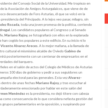
residente del Consejo Social de la Universidad. Me tropiezo en
 de la Asociación de Amigos Asturgalaicos, que viene de de
poco desencantado de Foro Asturias, él que se volcó en la
a presidencia del Principado. A lo lejos veo pasar, milagro, sin
ández Rozada
, toda una joven promesa de la política, corriendo
dregal
. Los candidatos populares al Congreso y al Senado
fe,
Mariano Rajoy,
se fotografiará con ellos en la explanada
e han cogido los populares a este edificio. En su inicio ni lo
r
Vicente Alvarez Areces
. A lo mejor mañana, a la llamada de
ro cultural el mismísimo alcalde de Oviedo
Gabino de
nirá posteriormente con un centenar de empresarios en el
verdades del barquero.
 fieles en el salón de actos del Colegio de Médicos de Asturias
imeros 100 días de gobierno y pedir a sus seguidores un
 campaña electoral para las generales. Esta vez
Alvarez-
rá dentro de unas fechas
Mariano Rajoy,
y tras escuchar al
daderamente emocionado por hablar en este salón del
rmen Menéndez
es la presidenta, no dejó títere con cabeza
iana como consecuencia de lo que considera nefasta gestión del
os grupos parlamentarios en la oposición, y suspirando por