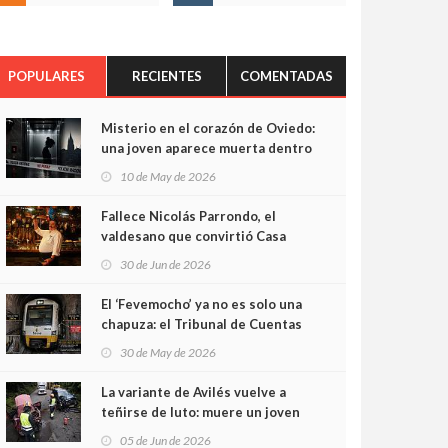
POPULARES
RECIENTES
COMENTADAS
Misterio en el corazón de Oviedo:
una joven aparece muerta dentro
del ascensor de su edificio y las
10 de May de 2026
cámaras captan sus últimos
minutos
Fallece Nicolás Parrondo, el
valdesano que convirtió Casa
Parrondo en un pedazo de
30 de Jun de 2026
Asturias en Madrid
El ‘Fevemocho’ ya no es solo una
chapuza: el Tribunal de Cuentas
cifra en casi 20 millones el
30 de May de 2026
sobrecoste de los trenes que no
cabían por los túneles
La variante de Avilés vuelve a
teñirse de luto: muere un joven
de 32 años en un violento choque
05 de Jun de 2026