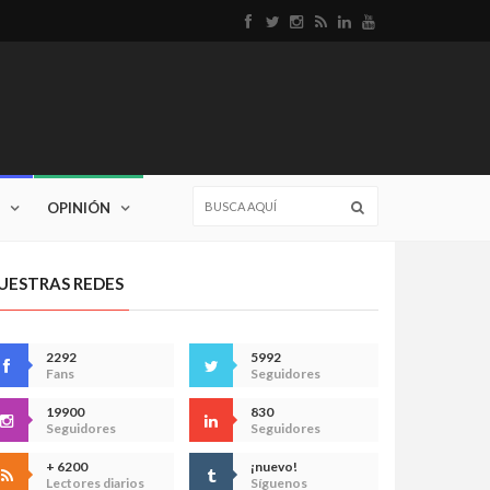
OPINIÓN
UESTRAS REDES
2292
5992
Fans
Seguidores
19900
830
Seguidores
Seguidores
+ 6200
¡nuevo!
Lectores diarios
Síguenos