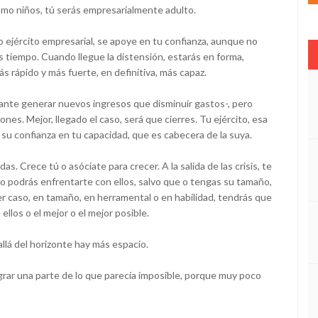
mo niños, tú serás empresarialmente adulto.
 ejército empresarial, se apoye en tu confianza, aunque no
 tiempo. Cuando llegue la distensión, estarás en forma,
s rápido y más fuerte, en definitiva, más capaz.
nte generar nuevos ingresos que disminuir gastos-, pero
ones. Mejor, llegado el caso, será que cierres. Tu ejército, esa
 su confianza en tu capacidad, que es cabecera de la suya.
 Crece tú o asóciate para crecer. A la salida de las crisis, te
no podrás enfrentarte con ellos, salvo que o tengas su tamaño,
ier caso, en tamaño, en herramental o en habilidad, tendrás que
llos o el mejor o el mejor posible.
llá del horizonte hay más espacio.
ograr una parte de lo que parecía imposible, porque muy poco