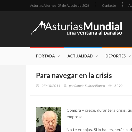
Asturias,
Viernes, 07 de Agosto de 2026
Contacto
Av
PORTADA
ACTUALIDAD
DEPORTES
Para navegar en la crisis
25/10/2011
por
Román Suárez Blanco
3292
Compra y crece, durante la crisis, 
empresa.
No te encojas. Si lo haces, serás cad