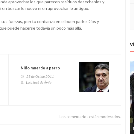
anda aprovechar los que parecen residuos desechables y
i en buscar lo nuevo ni en aprovechar lo antiguo.
e tus fuerzas, pon tu confianza en el buen padre Dios y
 que puede hacerse todavía un poco más allá.
V
Niño muerde a perro
23 de Oct de 2011
Luis José de Ávila
Los comentarios están moderados.