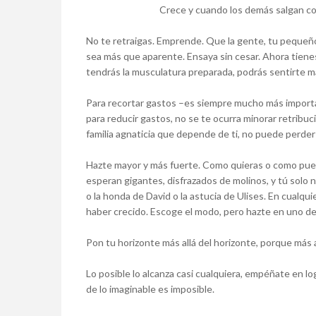
Crece y cuando los demás salgan co
No te retraigas. Emprende. Que la gente, tu pequeño
sea más que aparente. Ensaya sin cesar. Ahora tienes
tendrás la musculatura preparada, podrás sentirte má
Para recortar gastos –es siempre mucho más importa
para reducir gastos, no se te ocurra minorar retribuci
familia agnaticia que depende de ti, no puede perder
Hazte mayor y más fuerte. Como quieras o como puedas.
esperan gigantes, disfrazados de molinos, y tú solo 
o la honda de David o la astucia de Ulises. En cualqu
haber crecido. Escoge el modo, pero hazte en uno de e
Pon tu horizonte más allá del horizonte, porque más a
Lo posible lo alcanza casi cualquiera, empéñate en l
de lo imaginable es imposible.