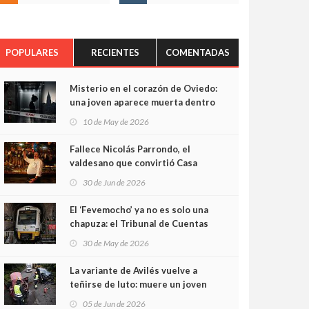
POPULARES
RECIENTES
COMENTADAS
Misterio en el corazón de Oviedo:
una joven aparece muerta dentro
del ascensor de su edificio y las
10 de May de 2026
cámaras captan sus últimos
minutos
Fallece Nicolás Parrondo, el
valdesano que convirtió Casa
Parrondo en un pedazo de
30 de Jun de 2026
Asturias en Madrid
El ‘Fevemocho’ ya no es solo una
chapuza: el Tribunal de Cuentas
cifra en casi 20 millones el
30 de May de 2026
sobrecoste de los trenes que no
cabían por los túneles
La variante de Avilés vuelve a
teñirse de luto: muere un joven
de 32 años en un violento choque
05 de Jun de 2026