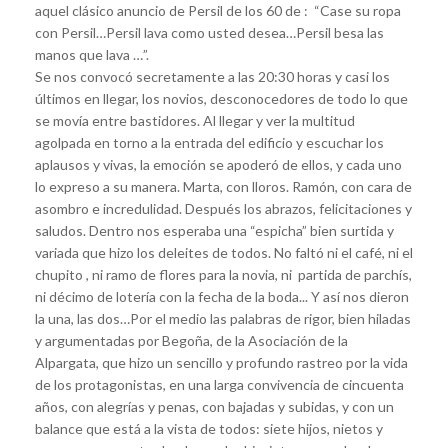
aquel clásico anuncio de Persil de los 60 de : “Case su ropa
con Persil…Persil lava como usted desea…Persil besa las
manos que lava …”.
Se nos convocó secretamente a las 20:30 horas y casi los
últimos en llegar, los novios, desconocedores de todo lo que
se movía entre bastidores. Al llegar y ver la multitud
agolpada en torno a la entrada del edificio y escuchar los
aplausos y vivas, la emoción se apoderó de ellos, y cada uno
lo expreso a su manera. Marta, con lloros. Ramón, con cara de
asombro e incredulidad. Después los abrazos, felicitaciones y
saludos. Dentro nos esperaba una “espicha” bien surtida y
variada que hizo los deleites de todos. No faltó ni el café, ni el
chupito , ni ramo de flores para la novia, ni partida de parchís,
ni décimo de lotería con la fecha de la boda... Y así nos dieron
la una, las dos…Por el medio las palabras de rigor, bien hiladas
y argumentadas por Begoña, de la Asociación de la
Alpargata, que hizo un sencillo y profundo rastreo por la vida
de los protagonistas, en una larga convivencia de cincuenta
años, con alegrías y penas, con bajadas y subidas, y con un
balance que está a la vista de todos: siete hijos, nietos y