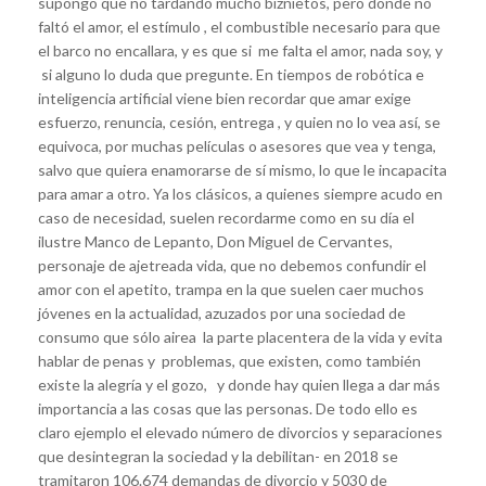
supongo que no tardando mucho biznietos, pero donde no
faltó el amor, el estímulo , el combustible necesario para que
el barco no encallara, y es que si me falta el amor, nada soy, y
si alguno lo duda que pregunte. En tiempos de robótica e
inteligencia artificial viene bien recordar que amar exige
esfuerzo, renuncia, cesión, entrega , y quien no lo vea así, se
equivoca, por muchas películas o asesores que vea y tenga,
salvo que quiera enamorarse de sí mismo, lo que le incapacita
para amar a otro. Ya los clásicos, a quienes siempre acudo en
caso de necesidad, suelen recordarme como en su día el
ilustre Manco de Lepanto, Don Miguel de Cervantes,
personaje de ajetreada vida, que no debemos confundir el
amor con el apetito, trampa en la que suelen caer muchos
jóvenes en la actualidad, azuzados por una sociedad de
consumo que sólo airea la parte placentera de la vida y evita
hablar de penas y problemas, que existen, como también
existe la alegría y el gozo, y donde hay quien llega a dar más
importancia a las cosas que las personas. De todo ello es
claro ejemplo el elevado número de divorcios y separaciones
que desintegran la sociedad y la debilitan- en 2018 se
tramitaron 106.674 demandas de divorcio y 5030 de