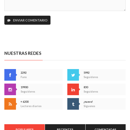
ENVIAR COMENTARIO
NUESTRAS REDES
2292
5992
Fans
Seguidores
19900
830
Seguidores
Seguidores
+ 6200
¡nuevo!
Lectores diarios
Síguenos
POPULARES
RECIENTES
COMENTADAS