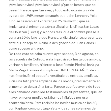
¡Viva los novios! ¡Viva los novios! ¡Que se besen, que se
besen! Parece que fue ayer, y todo esto ocurrió un 7 de
agosto de 1969, meses después que John Lennon y Yoko
Ono se casaran en Gibraltar ,un 25 de marzo ; que se
implantará el primer corazón artificial en la clínica San Lucas
de Houston (Texas) y a pocos días que el hombre pisase la
Luna un 20 de julio o que Franco, al día siguiente, presentase
ante el Consejo del Reino la designación de Juan Carlos I
como sucesor al trono.
De todo esto se daba cuenta ayer, sábado, 3 de agosto, en
las Escuelas de Collado, en la improvisada fiesta que amigos,
vecinos y familiares, hicieron a José Ramón Piedra Hevia y a
Marta Vega Camino al cumplirse CINCUENTA AÑOS de su
matrimonio. En el pequeño vestíbulo de entrada, ampliada,
lucía una fotografía ampliada de los novios, precisamente en
el momento de partir la tarta. Parece que fue ayer y de todo
ellos dábamos cumplido testimonio los allí presentes, que en
mayor o menor medida estábamos influidos por ese
acontecimiento. Para recibir a los novios música de los 60,
con Raphael como protagonista y los sones solemnes de