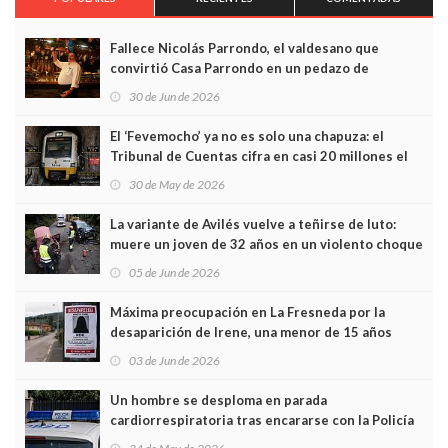
Fallece Nicolás Parrondo, el valdesano que
convirtió Casa Parrondo en un pedazo de
Asturias en Madrid
30 de Jun de 2026
El ‘Fevemocho’ ya no es solo una chapuza: el
Tribunal de Cuentas cifra en casi 20 millones el
sobrecoste de los trenes que no cabían por los
30 de May de 2026
túneles
La variante de Avilés vuelve a teñirse de luto:
muere un joven de 32 años en un violento choque
frontal
05 de Jun de 2026
Máxima preocupación en La Fresneda por la
desaparición de Irene, una menor de 15 años
03 de Jun de 2026
Un hombre se desploma en parada
cardiorrespiratoria tras encararse con la Policía
Local en Luanco