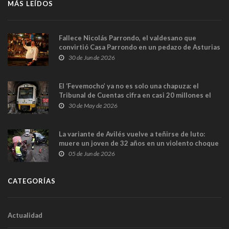
MÁS LEÍDOS
Fallece Nicolás Parrondo, el valdesano que
convirtió Casa Parrondo en un pedazo de Asturias
en Madrid
30 de Jun de 2026
El ‘Fevemocho’ ya no es solo una chapuza: el
Tribunal de Cuentas cifra en casi 20 millones el
sobrecoste de los trenes que no cabían por los
30 de May de 2026
túneles
La variante de Avilés vuelve a teñirse de luto:
muere un joven de 32 años en un violento choque
frontal
05 de Jun de 2026
CATEGORÍAS
Actualidad