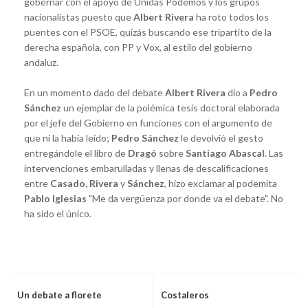
gobernar con el apoyo de Unidas Podemos y los grupos
nacionalistas puesto que
Albert Rivera
ha roto todos los
puentes con el PSOE, quizás buscando ese tripartito de la
derecha española, con PP y Vox, al estilo del gobierno
andaluz.
En un momento dado del debate
Albert Rivera
dio a
Pedro
Sánchez
un ejemplar de la polémica tesis doctoral elaborada
por el jefe del Gobierno en funciones con el argumento de
que ni la había leído;
Pedro Sánchez
le devolvió el gesto
entregándole el libro de
Dragó
sobre
Santiago Abascal
. Las
intervenciones embarulladas y llenas de descalificaciones
entre
Casado, Rivera
y
Sánchez
, hizo exclamar al podemita
Pablo Iglesias
"Me da vergüenza por donde va el debate". No
ha sido el único.
Un debate a florete
Costaleros