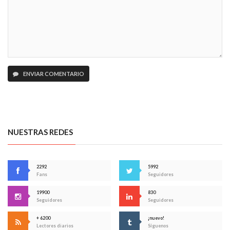
ENVIAR COMENTARIO
NUESTRAS REDES
2292
5992
Fans
Seguidores
19900
830
Seguidores
Seguidores
+ 6200
¡nuevo!
Lectores diarios
Síguenos