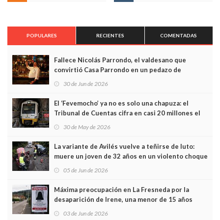
POPULARES
RECIENTES
COMENTADAS
Fallece Nicolás Parrondo, el valdesano que
convirtió Casa Parrondo en un pedazo de
Asturias en Madrid
30 de Jun de 2026
El ‘Fevemocho’ ya no es solo una chapuza: el
Tribunal de Cuentas cifra en casi 20 millones el
sobrecoste de los trenes que no cabían por los
30 de May de 2026
túneles
La variante de Avilés vuelve a teñirse de luto:
muere un joven de 32 años en un violento choque
frontal
05 de Jun de 2026
Máxima preocupación en La Fresneda por la
desaparición de Irene, una menor de 15 años
03 de Jun de 2026