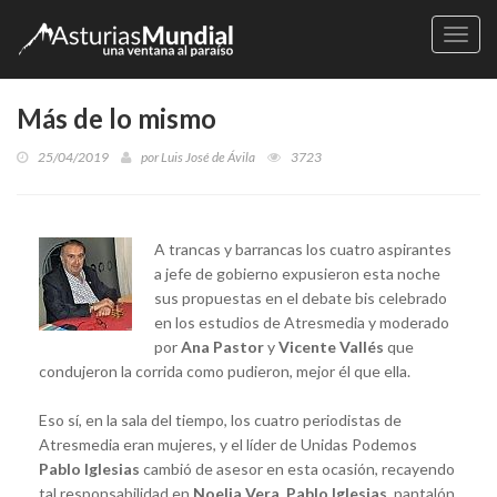
Naveg
Más de lo mismo
25/04/2019
por
Luis José de Ávila
3723
A trancas y barrancas los cuatro aspirantes
a jefe de gobierno expusieron esta noche
sus propuestas en el debate bis celebrado
en los estudios de Atresmedia y moderado
por
Ana Pastor
y
Vicente Vallés
que
condujeron la corrida como pudieron, mejor él que ella.
Eso sí, en la sala del tiempo, los cuatro periodistas de
Atresmedia eran mujeres, y el líder de Unidas Podemos
Pablo Iglesias
cambió de asesor en esta ocasión, recayendo
tal responsabilidad en
Noelia Vera. Pablo Iglesias
, pantalón