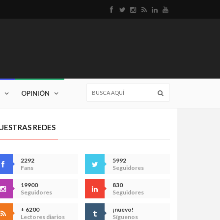
OPINIÓN
UESTRAS REDES
2292
5992
Fans
Seguidores
19900
830
Seguidores
Seguidores
+ 6200
¡nuevo!
Lectores diarios
Síguenos