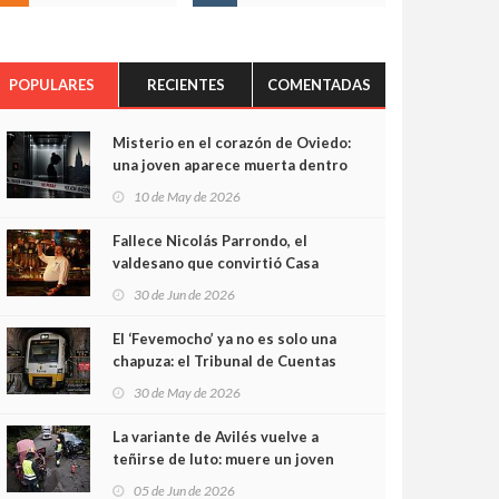
POPULARES
RECIENTES
COMENTADAS
Misterio en el corazón de Oviedo:
una joven aparece muerta dentro
del ascensor de su edificio y las
10 de May de 2026
cámaras captan sus últimos
minutos
Fallece Nicolás Parrondo, el
valdesano que convirtió Casa
Parrondo en un pedazo de
30 de Jun de 2026
Asturias en Madrid
El ‘Fevemocho’ ya no es solo una
chapuza: el Tribunal de Cuentas
cifra en casi 20 millones el
30 de May de 2026
sobrecoste de los trenes que no
cabían por los túneles
La variante de Avilés vuelve a
teñirse de luto: muere un joven
de 32 años en un violento choque
05 de Jun de 2026