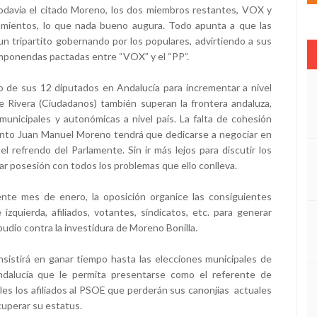
avía el citado Moreno, los dos miembros restantes, VOX y
mientos, lo que nada bueno augura. Todo apunta a que las
un tripartito gobernando por los populares, advirtiendo a sus
mponendas pactadas entre “VOX” y el “PP”.
 de sus 12 diputados en Andalucía para incrementar a nivel
te Rivera (Ciudadanos) también superan la frontera andaluza,
unicipales y autonómicas a nivel país. La falta de cohesión
nto Juan Manuel Moreno tendrá que dedicarse a negociar en
el refrendo del Parlamente. Sin ir más lejos para discutir los
r posesión con todos los problemas que ello conlleva.
e mes de enero, la oposición organice las consiguientes
izquierda, afiliados, votantes, sindicatos, etc. para generar
dio contra la investidura de Moreno Bonilla.
sistirá en ganar tiempo hasta las elecciones municipales de
dalucía que le permita presentarse como el referente de
les los afiliados al PSOE que perderán sus canonjías actuales
ecuperar su estatus.