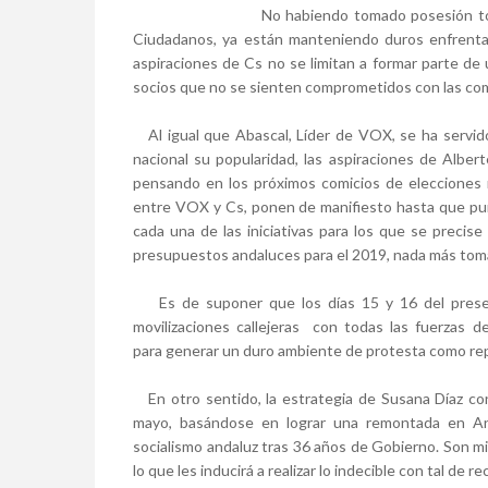
No habiendo tomado posesión tod
Ciudadanos, ya están manteniendo duros enfrenta
aspiraciones de Cs no se limitan a formar parte de 
socios que no se sienten comprometidos con las co
Al igual que Abascal, Líder de VOX, se ha servido
nacional su popularidad, las aspiraciones de Alber
pensando en los próximos comicios de elecciones m
entre VOX y Cs, ponen de manifiesto hasta que pu
cada una de las iniciativas para los que se precise 
presupuestos andaluces para el 2019, nada más toma
Es de suponer que los días 15 y 16 del present
movilizaciones callejeras con todas las fuerzas de 
para generar un duro ambiente de protesta como repu
En otro sentido, la estrategia de Susana Díaz con
mayo, basándose en lograr una remontada en An
socialismo andaluz tras 36 años de Gobierno. Son mi
lo que les inducirá a realizar lo indecible con tal de r