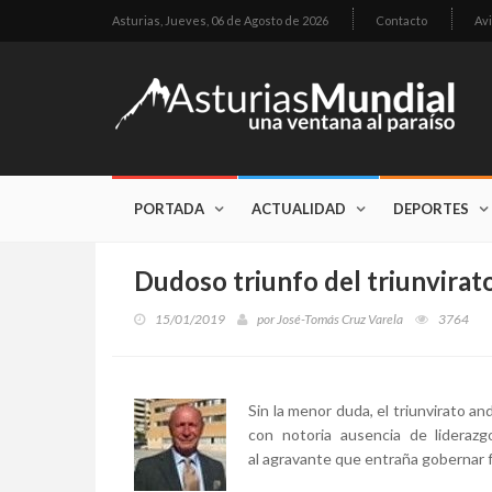
Asturias,
Jueves, 06 de Agosto de 2026
Contacto
Avi
PORTADA
ACTUALIDAD
DEPORTES
Dudoso triunfo del triunvirat
15/01/2019
por
José-Tomás Cruz Varela
3764
Sin la menor duda, el triunvirato an
con notoria ausencia de lideraz
al agravante que entraña gobernar 