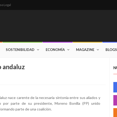
so Legal
SOSTENIBILIDAD
ECONOMÍA
MAGAZINE
BLOGS
o andaluz
N
daluz nace carente de la necesaria sintonía entre sus aliados y
go por parte de su presidente, Moreno Bonilla (PP) unido
formando parte de una coalición.