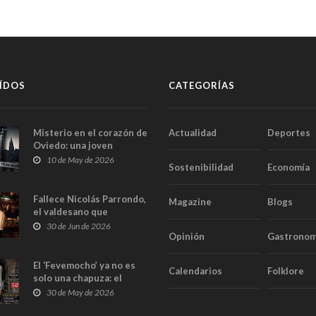
ÍDOS
CATEGORÍAS
Misterio en el corazón de
Actualidad
Deportes
Oviedo: una joven
aparece muerta dentro
10 de May de 2026
Sostenibilidad
Economía
del ascensor de su
edificio y las cámaras
captan sus últimos
Fallece Nicolás Parrondo,
Magazine
Blogs
minutos
el valdesano que
convirtió Casa Parrondo
30 de Jun de 2026
Opinión
Gastronom
en un pedazo de Asturias
en Madrid
El ‘Fevemocho’ ya no es
Calendarios
Folklore
solo una chapuza: el
Tribunal de Cuentas cifra
30 de May de 2026
en casi 20 millones el
sobrecoste de los trenes