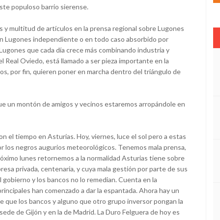
este populoso barrio sierense.
ros y multitud de artículos en la prensa regional sobre Lugones
 un Lugones independiente o en todo caso absorbido por
 Lugones que cada día crece más combinando industria y
l Real Oviedo, está llamado a ser pieza importante en la
os, por fin, quieren poner en marcha dentro del triángulo de
que un montón de amigos y vecinos estaremos arropándole en
el tiempo en Asturias. Hoy, viernes, luce el sol pero a estas
por los negros augurios meteorológicos. Tenemos mala prensa,
róximo lunes retornemos a la normalidad Asturias tiene sobre
esa privada, centenaria, y cuya mala gestión por parte de sus
l gobierno y los bancos no lo remedian. Cuenta en la
 principales han comenzado a dar la espantada. Ahora hay un
de que los bancos y alguno que otro grupo inversor pongan la
 sede de Gijón y en la de Madrid. La Duro Felguera de hoy es