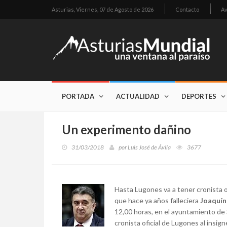
Asturias,
Viernes, 07 de Agosto de 2026
Contacto
Av
PORTADA
ACTUALIDAD
DEPORTES
Un experimento dañino
31/03/2018
por
Luis José de Ávila
3677
Hasta Lugones va a tener cronista o
que hace ya años falleciera
Joaquín
12,00 horas, en el ayuntamiento de 
cronista oficial de Lugones al insigne