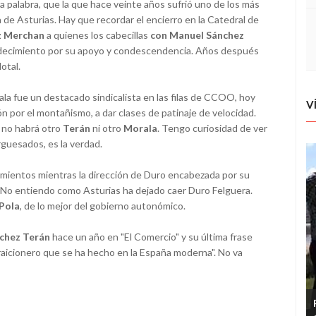
a palabra, que la que hace veinte años sufrió uno de los más
a de Asturias. Hay que recordar el encierro en la Catedral de
z Merchan
a quienes los cabecillas
con Manuel Sánchez
decimiento por su apoyo y condescendencia. Años después
dotal.
a fue un destacado sindicalista en las filas de CCOO, hoy
V
ón por el montañismo, a dar clases de patinaje de velocidad.
o no habrá otro
Terán
ni otro
Morala
. Tengo curiosidad de ver
rguesados, es la verdad.
cimientos mientras la dirección de Duro encabezada por su
 No entiendo como Asturias ha dejado caer Duro Felguera.
 Pola
, de lo mejor del gobierno autonómico.
chez Terán
hace un año en "El Comercio" y su última frase
traicionero que se ha hecho en la España moderna". No va