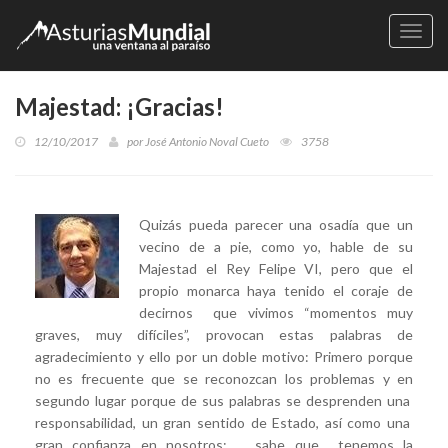
Naveg
Majestad: ¡Gracias!
12/10/2017
por
José Antonio Noval Cueto
3758
Quizás pueda parecer una osadía que un
vecino de a pie, como yo, hable de su
Majestad el Rey Felipe VI, pero que el
propio monarca haya tenido el coraje de
decirnos que vivimos “momentos muy
graves, muy difíciles”, provocan estas palabras de
agradecimiento y ello por un doble motivo: Primero porque
no es frecuente que se reconozcan los problemas y en
segundo lugar porque de sus palabras se desprenden una
responsabilidad, un gran sentido de Estado, así como una
gran confianza en nosotros; sabe que tenemos la