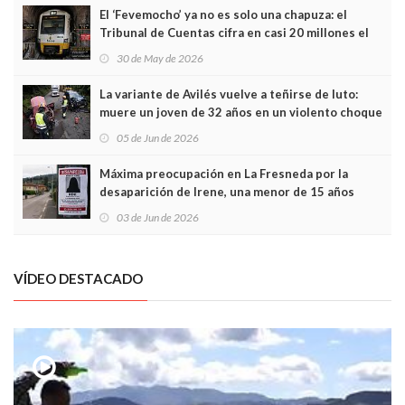
El ‘Fevemocho’ ya no es solo una chapuza: el
Tribunal de Cuentas cifra en casi 20 millones el
sobrecoste de los trenes que no cabían por los
30 de May de 2026
túneles
La variante de Avilés vuelve a teñirse de luto:
muere un joven de 32 años en un violento choque
frontal
05 de Jun de 2026
Máxima preocupación en La Fresneda por la
desaparición de Irene, una menor de 15 años
03 de Jun de 2026
VÍDEO DESTACADO