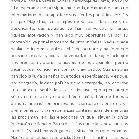
boca de doña Rosita la Soltera, personaje de Lorca, nos dijo:
“ La esperanza me persigue, me ronda, me muerde; como un
lobo moribundo que apretase sus dientes por última vez…” y
es que, Majestad, en tiempos de sequías, de escasez, de
desencanto, sus palabras se han convertido en agua,
riqueza, motivación y han sido muy oportunas ya por su
contenido, ya por el momento de pronunciarlas. Nadie puede
hablar de injerencia antes del 1 de octubre y nadie puede
acusarle de callar y ocultar la verdad, de estar ajeno a lo que
nos preocupa y atañe. La mayoría de los españoles, por no
decir todos, coincidimos con su diagnóstico. Sus palabras
han sido la lluvia benéfica que todos esperábamos, y es que,
por desgracia, la clase política sigue aletargada, no escucha
, no conoce el sentir de la calle e incluso llego a pensar que
sólo van a lo suyo, y eso del bien común, bien de todos u
otras ‘pamplinas’ semejantes, las dejan para el viento, el azar
o el momento, y las esperanzas contaminadas de mentiras
las proclaman en las elecciones, ya que siguen la cínica
indicación de Sancho Panza de “si os duele la cabeza, untaos
la rodilla”, y así hemos llegado a la situación en que estamos.
Nadie puede alegar ignorancia. De esta situación , de esta