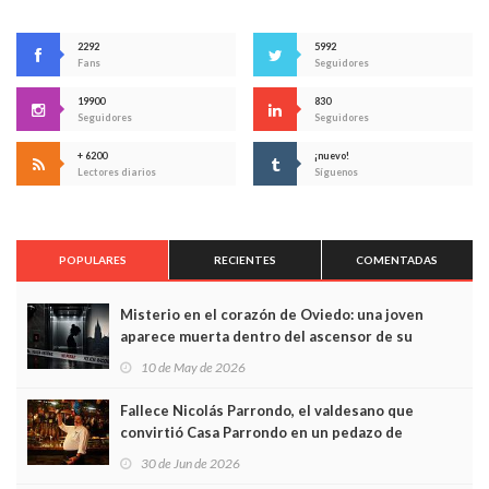
2292
5992
Fans
Seguidores
19900
830
Seguidores
Seguidores
+ 6200
¡nuevo!
Lectores diarios
Síguenos
POPULARES
RECIENTES
COMENTADAS
Misterio en el corazón de Oviedo: una joven
aparece muerta dentro del ascensor de su
edificio y las cámaras captan sus últimos minutos
10 de May de 2026
Fallece Nicolás Parrondo, el valdesano que
convirtió Casa Parrondo en un pedazo de
Asturias en Madrid
30 de Jun de 2026