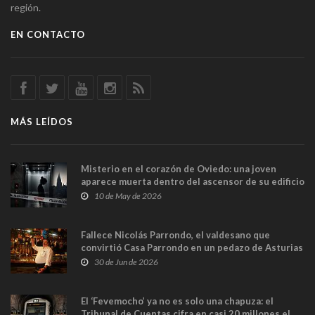
región.
EN CONTACTO
MÁS LEÍDOS
Misterio en el corazón de Oviedo: una joven
aparece muerta dentro del ascensor de su edificio
y las cámaras captan sus últimos minutos
10 de May de 2026
Fallece Nicolás Parrondo, el valdesano que
convirtió Casa Parrondo en un pedazo de Asturias
en Madrid
30 de Jun de 2026
El ‘Fevemocho’ ya no es solo una chapuza: el
Tribunal de Cuentas cifra en casi 20 millones el