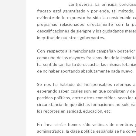
controversia. La principal conclu
fracaso está garantizado y por ende, tal método
evidente de lo expuesto ha sido la considerable ca
programas relacionados directamente con la po
descalificaciones de siempre y los ciudadanos mere
ineptitud de nuestros gobernantes.
Con
respecto a la mencionada campaña y posterior
como uno de los mayores fracasos desde la implanta
ha sentido tan harta de escuchar las mismas letanías
de no haber aportando absolutamente nada nuevo.
Se nos ha hablado de indispensables reformas 
esperando saber, cuales son, en que consisten y de 
partidos políticos, entre otros cometidos, sean los
circunstancia de que dichas formaciones no solo n
los recortes en sanidad, educación, etc.
En línea similar hemos sido víctimas de mentiras y
administrados, la clase política española se ha co