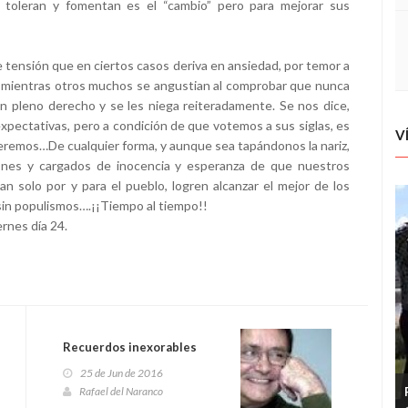
e toleran y fomentan es el “cambio” pero para mejorar sus
e tensión que en ciertos casos deriva en ansiedad, por temor a
mientras otros muchos se angustian al comprobar que nunca
en pleno derecho y se les niega reiteradamente. Se nos dice,
xpectativas, pero a condición de que votemos a sus siglas, es
V
veremos…De cualquier forma, y aunque sea tapándonos la nariz,
iones y cargados de inocencia y esperanza de que nuestros
an solo por y para el pueblo, logren alcanzar el mejor de los
 sin populismos….¡¡Tiempo al tiempo!!
ernes día 24.
Recuerdos inexorables
25 de Jun de 2016
Rafael del Naranco