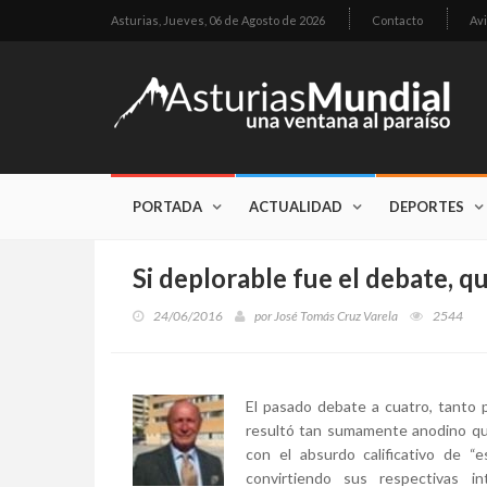
Asturias,
Jueves, 06 de Agosto de 2026
Contacto
Avi
PORTADA
ACTUALIDAD
DEPORTES
Si deplorable fue el debate, q
24/06/2016
por
José Tomás Cruz Varela
2544
El pasado debate a cuatro, tanto
resultó tan sumamente anodino que
con el absurdo calificativo de “
convirtiendo sus respectivas 