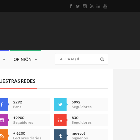
OPINIÓN
UESTRAS REDES
2292
5992
Fans
Seguidores
19900
830
Seguidores
Seguidores
+ 6200
¡nuevo!
Lectores diarios
Síguenos