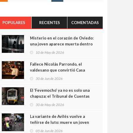
POPULARES
RECIENTES
COMENTADAS
Misterio en el corazón de Oviedo:
una joven aparece muerta dentro
del ascensor de su edificio y las
10 de May de 2026
cámaras captan sus últimos
minutos
Fallece Nicolás Parrondo, el
valdesano que convirtió Casa
Parrondo en un pedazo de
30 de Jun de 2026
Asturias en Madrid
El ‘Fevemocho’ ya no es solo una
chapuza: el Tribunal de Cuentas
cifra en casi 20 millones el
30 de May de 2026
sobrecoste de los trenes que no
cabían por los túneles
La variante de Avilés vuelve a
teñirse de luto: muere un joven
de 32 años en un violento choque
05 de Jun de 2026