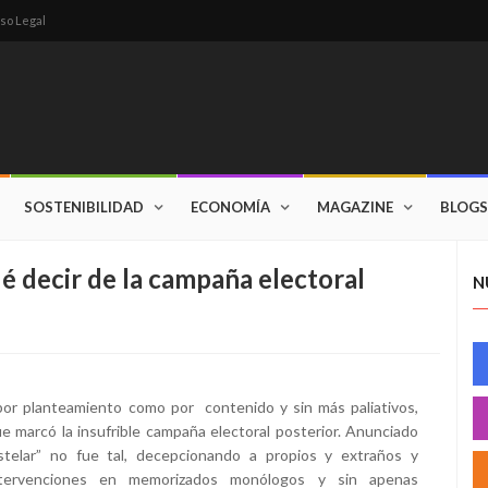
so Legal
SOSTENIBILIDAD
ECONOMÍA
MAGAZINE
BLOGS
ué decir de la campaña electoral
N
 por planteamiento como por
contenido y sin más paliativos,
 marcó la insufrible campaña electoral posterior. Anunciado
estelar” no fue tal, decepcionando a propios y extraños y
intervenciones en memorizados monólogos y sin apenas