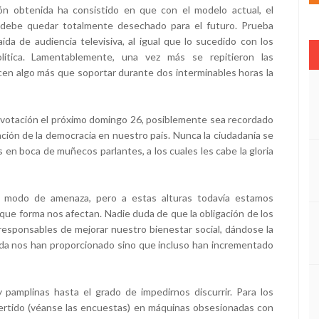
sión obtenida ha consistido en que con el modelo actual, el
, debe quedar totalmente desechado para el futuro. Prueba
ída de audiencia televisiva, al igual que lo sucedido con los
lítica. Lamentablemente, una vez más se repitieron las
cen algo más que soportar durante dos interminables horas la
 votación el próximo domingo 26, posiblemente sea recordado
ción de la democracia en nuestro país. Nunca la ciudadanía se
 en boca de muñecos parlantes, a los cuales les cabe la gloria
a modo de amenaza, pero a estas alturas todavía estamos
que forma nos afectan. Nadie duda de que la obligación de los
 responsables de mejorar nuestro bienestar social, dándose la
ada nos han proporcionado sino que incluso han incrementado
 pamplinas hasta el grado de impedirnos discurrir. Para los
nvertido (véanse las encuestas) en máquinas obsesionadas con