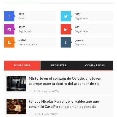
2292
5992
Fans
Seguidores
19900
830
Seguidores
Seguidores
+ 6200
¡nuevo!
Lectores diarios
Síguenos
POPULARES
RECIENTES
COMENTADAS
Misterio en el corazón de Oviedo: una joven
aparece muerta dentro del ascensor de su
edificio y las cámaras captan sus últimos minutos
10 de May de 2026
Fallece Nicolás Parrondo, el valdesano que
convirtió Casa Parrondo en un pedazo de
Asturias en Madrid
30 de Jun de 2026