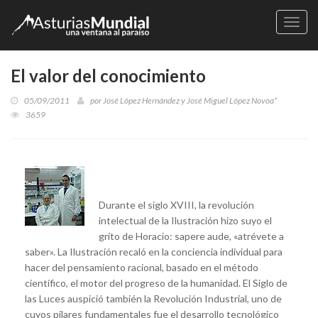
Naveg
El valor del conocimiento
05/09/2011
por
José López Hernández y José Miguel López Novoa*
3659
Durante el siglo XVIII, la revolución
intelectual de la Ilustración hizo suyo el
grito de Horacio: sapere aude, «atrévete a
saber». La Ilustración recaló en la conciencia individual para
hacer del pensamiento racional, basado en el método
científico, el motor del progreso de la humanidad. El Siglo de
las Luces auspició también la Revolución Industrial, uno de
cuyos pilares fundamentales fue el desarrollo tecnológico