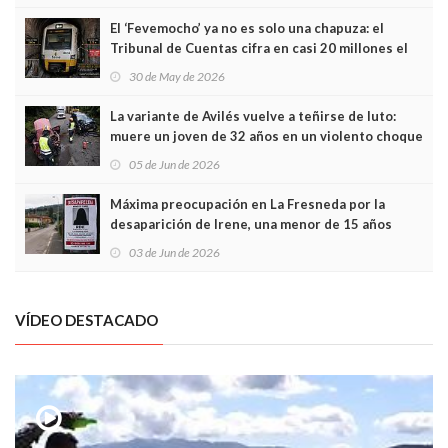
El ‘Fevemocho’ ya no es solo una chapuza: el
Tribunal de Cuentas cifra en casi 20 millones el
sobrecoste de los trenes que no cabían por los
30 de May de 2026
túneles
La variante de Avilés vuelve a teñirse de luto:
muere un joven de 32 años en un violento choque
frontal
05 de Jun de 2026
Máxima preocupación en La Fresneda por la
desaparición de Irene, una menor de 15 años
03 de Jun de 2026
VÍDEO DESTACADO