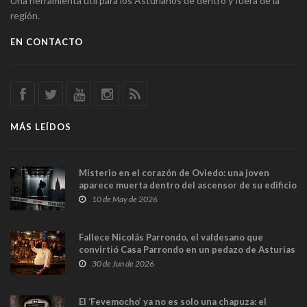
Una herramienta útil para los Asturianos de dentro y fuera de la
región.
EN CONTACTO
MÁS LEÍDOS
Misterio en el corazón de Oviedo: una joven
aparece muerta dentro del ascensor de su edificio
y las cámaras captan sus últimos minutos
10 de May de 2026
Fallece Nicolás Parrondo, el valdesano que
convirtió Casa Parrondo en un pedazo de Asturias
en Madrid
30 de Jun de 2026
El ‘Fevemocho’ ya no es solo una chapuza: el