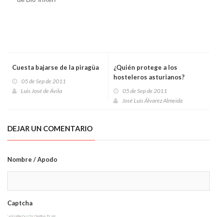
Cuesta bajarse de la piragüa
¿Quién protege a los
hosteleros asturianos?
05 de Sep de 2011
Luis José de Ávila
05 de Sep de 2011
José Luis Álvarez Almeida
DEJAR UN COMENTARIO
Nombre / Apodo
Captcha