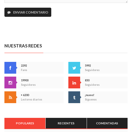
ENVIAR COMENTARIO
NUESTRAS REDES
2292
5992
Fans
Seguidores
19900
830
Seguidores
Seguidores
+ 6200
¡nuevo!
Lectores diarios
Síguenos
POPULARES
RECIENTES
COMENTADAS