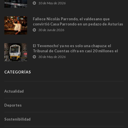
y las cámaras captan sus últimos minutos
10 de May de 2026
Fallece Nicolás Parrondo, el valdesano que
convirtió Casa Parrondo en un pedazo de Asturias
en Madrid
30 de Jun de 2026
El ‘Fevemocho’ ya no es solo una chapuza: el
Tribunal de Cuentas cifra en casi 20 millones el
sobrecoste de los trenes que no cabían por los
30 de May de 2026
túneles
CATEGORÍAS
Actualidad
Deportes
Sostenibilidad