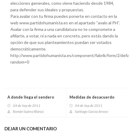
elecciones generales, como viene haciendo desde 1984,
para defender sus ideales y propuestas.
Para avalar con tu firma puedes ponerte en contacto en la
web www.partidohumanista.es en el apartado “avalo al PH”.
Avalar con la firma a una candidatura no te compromete a
afiliarte, a votar, ni a nada en concreto, pero estás dando la
opción de que sus planteamientos puedan ser votados
democráticamente.
http://www.partidohumanista.es/component/fabrik/form/2/defaul
random=0
A donde llega el sendero
Medidas de desacuerdo
04 de Sep de 2011
04 de Sep de 2011
Román Suárez Blanco
Santiago García Arroyo
DEJAR UN COMENTARIO