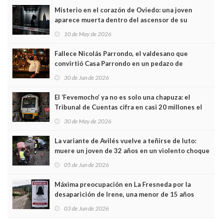
Misterio en el corazón de Oviedo: una joven
aparece muerta dentro del ascensor de su
edificio y las cámaras captan sus últimos minutos
10 de May de 2026
Fallece Nicolás Parrondo, el valdesano que
convirtió Casa Parrondo en un pedazo de
Asturias en Madrid
30 de Jun de 2026
El ‘Fevemocho’ ya no es solo una chapuza: el
Tribunal de Cuentas cifra en casi 20 millones el
sobrecoste de los trenes que no cabían por los
30 de May de 2026
túneles
La variante de Avilés vuelve a teñirse de luto:
muere un joven de 32 años en un violento choque
frontal
05 de Jun de 2026
Máxima preocupación en La Fresneda por la
desaparición de Irene, una menor de 15 años
03 de Jun de 2026