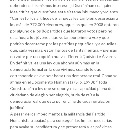
defienden a los mismos intereses). Discriminan cualquier
idea crítica que cuestione este sistema inhumano y violento.
“Con esto, los artífices de la nueva ley también desprecian a
los más de 772.000 electores, aquellos que en 2008 optaron
por alguno de los 86 partidos que lograron votos pero no
escaños; a los jóvenes que votan por primera vez y que
podrían decantarse por los partidos pequeños; y a aquellos
que, cada vez más, están hartos de tanta mentira, y piensan
en votar por una opción nueva, diferente”, advierte Álvarez.
En definitiva, es una ley que ahonda aún más en la
democracia formal en la que vivimos, cuando lo que
corresponde es avanzar hacia una democracia real. Como se
afirma en el Documento Humanista (Silo, 1993): “Toda
Constitución o ley que se oponga a la capacidad plena del
ciudadano de elegir y ser elegido, burla de raíz a la
democracia real que está por encima de toda regulación
jurídica”.
A pesar de los impedimentos, la militancia del Partido
Humanista trabajará para conseguir las firmas necesarias
para avalar su candidatura y se presentará a las próximas