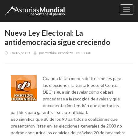
Naveg
Nueva Ley Electoral: La
antidemocracia sigue creciendo
04/09/2011
por
Partido Humanista
3330
Cuando faltan menos de tres meses para
las elecciones, la Junta Electoral Central
(JEC) sigue sin desvelar cómo deberá
procederse a la recogida de avales y qué
documentación tendrán que aportar los
partidos para garantizar su autenticidad.
Eso significa que 88 de los 98 partidos o coaliciones que
presentaron listas en las elecciones generales de 2008 no
podrán concurrir a los comicios del próximo 20 de noviembre