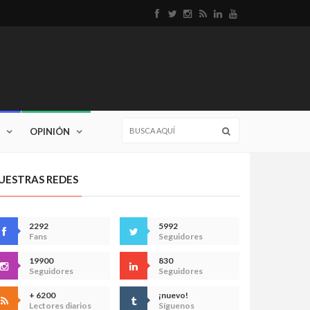
OPINIÓN
UESTRAS REDES
2292
5992
Fans
Seguidores
19900
830
Seguidores
Seguidores
+ 6200
¡nuevo!
Lectores diarios
Síguenos