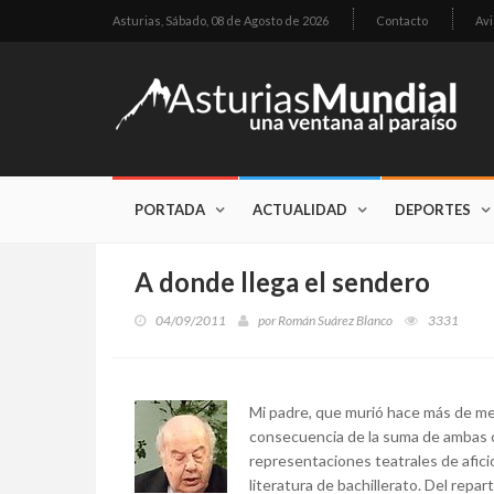
Asturias,
Sábado, 08 de Agosto de 2026
Contacto
Avi
PORTADA
ACTUALIDAD
DEPORTES
A donde llega el sendero
04/09/2011
por
Román Suárez Blanco
3331
Mi padre, que murió hace más de med
consecuencia de la suma de ambas c
representaciones teatrales de afici
literatura de bachillerato. Del rep