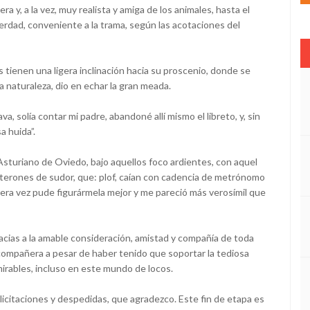
a y, a la vez, muy realista y amiga de los animales, hasta el
rdad, conveniente a la trama, según las acotaciones del
 tienen una ligera inclinación hacia su proscenio, donde se
la naturaleza, dio en echar la gran meada.
, solía contar mi padre, abandoné allí mismo el libreto, y, sin
a huida”.
sturiano de Oviedo, bajo aquellos foco ardientes, con aquel
 goterones de sudor, que: plof, caían con cadencia de metrónomo
imera vez pude figurármela mejor y me pareció más verosímil que
cias a la amable consideración, amistad y compañía de toda
 compañera a pesar de haber tenido que soportar la tediosa
irables, incluso en este mundo de locos.
elicitaciones y despedidas, que agradezco. Este fin de etapa es