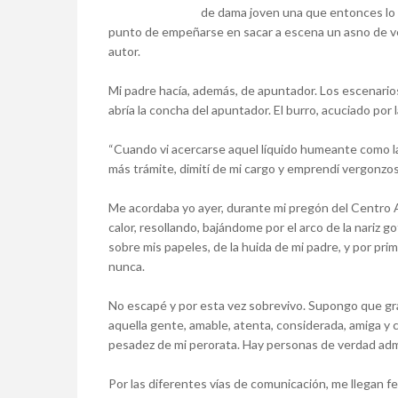
de dama joven una que entonces lo er
punto de empeñarse en sacar a escena un asno de ve
autor.
Mi padre hacía, además, de apuntador. Los escenarios
abría la concha del apuntador. El burro, acuciado por 
“Cuando vi acercarse aquel líquido humeante como lava
más trámite, dimití de mi cargo y emprendí vergonzos
Me acordaba yo ayer, durante mi pregón del Centro A
calor, resollando, bajándome por el arco de la nariz
sobre mis papeles, de la huida de mi padre, y por pr
nunca.
No escapé y por esta vez sobrevivo. Supongo que gra
aquella gente, amable, atenta, considerada, amiga y
pesadez de mi perorata. Hay personas de verdad adm
Por las diferentes vías de comunicación, me llegan f