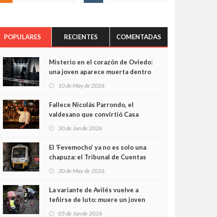
POPULARES
RECIENTES
COMENTADAS
Misterio en el corazón de Oviedo:
una joven aparece muerta dentro
del ascensor de su edificio y las
10 de May de 2026
cámaras captan sus últimos
minutos
Fallece Nicolás Parrondo, el
valdesano que convirtió Casa
Parrondo en un pedazo de
30 de Jun de 2026
Asturias en Madrid
El ‘Fevemocho’ ya no es solo una
chapuza: el Tribunal de Cuentas
cifra en casi 20 millones el
30 de May de 2026
sobrecoste de los trenes que no
cabían por los túneles
La variante de Avilés vuelve a
teñirse de luto: muere un joven
de 32 años en un violento choque
05 de Jun de 2026