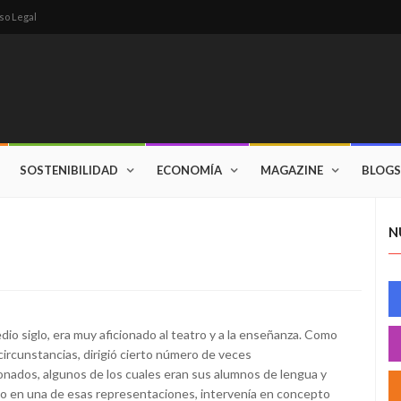
so Legal
SOSTENIBILIDAD
ECONOMÍA
MAGAZINE
BLOGS
N
io siglo, era muy aficionado al teatro y a la enseñanza. Como
ircunstancias, dirigió cierto número de veces
onados, algunos de los cuales eran sus alumnos de lengua y
arto en una de esas representaciones, intervenía en concepto