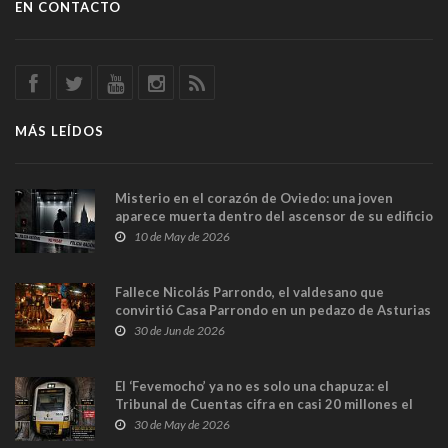
EN CONTACTO
MÁS LEÍDOS
Misterio en el corazón de Oviedo: una joven
aparece muerta dentro del ascensor de su edificio
y las cámaras captan sus últimos minutos
10 de May de 2026
Fallece Nicolás Parrondo, el valdesano que
convirtió Casa Parrondo en un pedazo de Asturias
en Madrid
30 de Jun de 2026
El ‘Fevemocho’ ya no es solo una chapuza: el
Tribunal de Cuentas cifra en casi 20 millones el
sobrecoste de los trenes que no cabían por los
30 de May de 2026
túneles