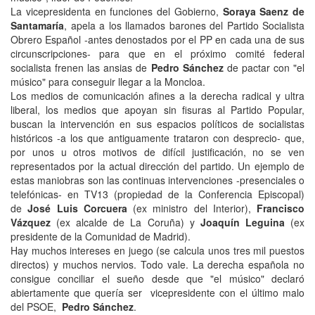
La vicepresidenta en funciones del Gobierno,
Soraya Saenz de
Santamaría
, apela a los llamados barones del Partido Socialista
Obrero Español -antes denostados por el PP en cada una de sus
circunscripciones- para que en el próximo comité federal
socialista frenen las ansias de
Pedro Sánchez
de pactar con "el
músico" para conseguir llegar a la Moncloa.
Los medios de comunicación afines a la derecha radical y ultra
liberal, los medios que apoyan sin fisuras al Partido Popular,
buscan la intervención en sus espacios políticos de socialistas
históricos -a los que antiguamente trataron con desprecio- que,
por unos u otros motivos de difícil justificación, no se ven
representados por la actual dirección del partido. Un ejemplo de
estas maniobras son las continuas intervenciones -presenciales o
telefónicas- en TV13 (propiedad de la Conferencia Episcopal)
de
José Luis Corcuera
(ex ministro del Interior),
Francisco
Vázquez
(ex alcalde de La Coruña) y
Joaquín Leguina
(ex
presidente de la Comunidad de Madrid).
Hay muchos intereses en juego (se calcula unos tres mil puestos
directos) y muchos nervios. Todo vale. La derecha española no
consigue conciliar el sueño desde que "el músico" declaró
abiertamente que quería ser vicepresidente con el último malo
del PSOE,
Pedro Sánchez
.