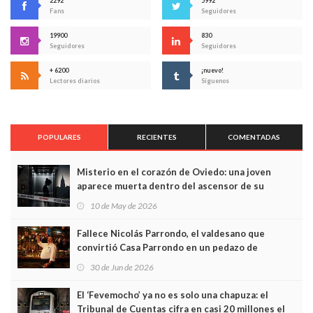
2292
5992
Fans
Seguidores
19900
830
Seguidores
Seguidores
+ 6200
¡nuevo!
Lectores diarios
Síguenos
POPULARES
RECIENTES
COMENTADAS
Misterio en el corazón de Oviedo: una joven
aparece muerta dentro del ascensor de su
edificio y las cámaras captan sus últimos minutos
10 de May de 2026
Fallece Nicolás Parrondo, el valdesano que
convirtió Casa Parrondo en un pedazo de
Asturias en Madrid
30 de Jun de 2026
El ‘Fevemocho’ ya no es solo una chapuza: el
Tribunal de Cuentas cifra en casi 20 millones el