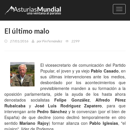
Naveg
El último malo
27/01/2016
por
Pin Fernández
2299
El vicesecretario de comunicación del Partido
Popular, el joven y ya viejo
Pablo Casado
, en
sus últimas intervenciones ante los medios,
desbordado por los acontecimientos que
previsiblemente manden a su formación a la
oposición parlamentaria, pide la ayuda de los hasta ahora
denostados socialistas
Felipe González
,
Alfredo Pérez
Rubalcaba
y
José Luis Rodriguez Zapatero
, para que
intervengan ante
Pedro Sánchez
y le convenzan (por el bien de
España) de que decline (como declinó temporalmente en otro
sentido
Mariano Rajoy
) formar alianza con
Pablo Iglesias
, "el
músico", líder de Podemos.