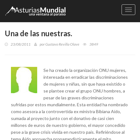
Naveg
Una de las nuestras.
23/08/2011
por
Gustavo Revilla Olave
3849
Se ha creado la organización ONU mujeres,
interesada en erradicar las discriminaciones
de mujeres y niñas, sin que haya existido o
se plantee crear el grupo ONU hombres, a
pesar de las graves discriminaciones
sufridas por estos mundialmente. Esta entidad ha nombrado
como asesora a la controvertida ex ministra Bibiana Aído,
sumada al proyecto junto con el donativo de casi cien
millones de euros de nuestro gobierno, el mayor concedido
pese a la grave crisis vivida en nuestro país. Refiriéndose al
tema Aído aprovecha propagandísticamente el mito