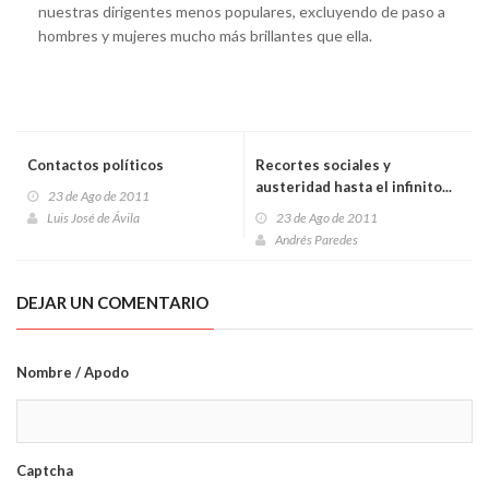
nuestras dirigentes menos populares, excluyendo de paso a
hombres y mujeres mucho más brillantes que ella.
Contactos políticos
Recortes sociales y
austeridad hasta el infinito...
23 de Ago de 2011
Luis José de Ávila
23 de Ago de 2011
Andrés Paredes
DEJAR UN COMENTARIO
Nombre / Apodo
Captcha