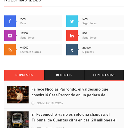
2292
5992
Fans
Seguidores
19900
830
Seguidores
Seguidores
+ 6200
¡nuevo!
Lectores diarios
Síguenos
POPULARES
RECIENTES
COMENTADAS
Fallece Nicolás Parrondo, el valdesano que
convirtió Casa Parrondo en un pedazo de
Asturias en Madrid
30 de Jun de 2026
El ‘Fevemocho’ ya no es solo una chapuza: el
Tribunal de Cuentas cifra en casi 20 millones el
sobrecoste de los trenes que no cabían por los