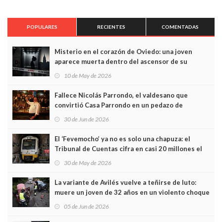
POPULARES
RECIENTES
COMENTADAS
Misterio en el corazón de Oviedo: una joven
aparece muerta dentro del ascensor de su
edificio y las cámaras captan sus últimos minutos
10 de May de 2026
Fallece Nicolás Parrondo, el valdesano que
convirtió Casa Parrondo en un pedazo de
Asturias en Madrid
30 de Jun de 2026
El ‘Fevemocho’ ya no es solo una chapuza: el
Tribunal de Cuentas cifra en casi 20 millones el
sobrecoste de los trenes que no cabían por los
30 de May de 2026
túneles
La variante de Avilés vuelve a teñirse de luto:
muere un joven de 32 años en un violento choque
frontal
05 de Jun de 2026