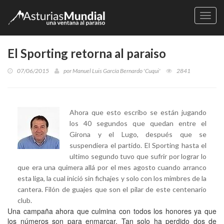
Naveg
El Sporting retorna al paraiso
07/06/2015
por
Manuel Luis García Bernardo 'Cuqui'
2841
Ahora que esto escribo se están jugando
los 40 segundos que quedan entre el
Girona y el Lugo, después que se
suspendiera el partido. El Sporting hasta el
ultimo segundo tuvo que sufrir por lograr lo
que era una quimera allá por el mes agosto cuando arranco
esta liga, la cual inició sin fichajes y solo con los mimbres de la
cantera. Filón de guajes que son el pilar de este centenario
club.
Una campaña ahora que culmina con todos los honores ya que
los números son para enmarcar. Tan solo ha perdido dos de