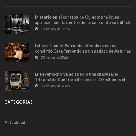
Misterio en el corazón de Oviedo: una joven
aparece muerta dentro del ascensor de su edificio
y las cámaras captan sus últimos minutos
10 de May de 2026
Fallece Nicolás Parrondo, el valdesano que
convirtió Casa Parrondo en un pedazo de Asturias
en Madrid
30 de Jun de 2026
El ‘Fevemocho’ ya no es solo una chapuza: el
Tribunal de Cuentas cifra en casi 20 millones el
sobrecoste de los trenes que no cabían por los
30 de May de 2026
túneles
CATEGORÍAS
Actualidad