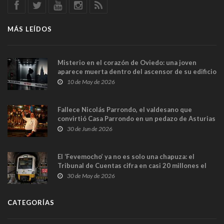
MÁS LEÍDOS
Misterio en el corazón de Oviedo: una joven
aparece muerta dentro del ascensor de su edificio
y las cámaras captan sus últimos minutos
10 de May de 2026
Fallece Nicolás Parrondo, el valdesano que
convirtió Casa Parrondo en un pedazo de Asturias
en Madrid
30 de Jun de 2026
El ‘Fevemocho’ ya no es solo una chapuza: el
Tribunal de Cuentas cifra en casi 20 millones el
sobrecoste de los trenes que no cabían por los
30 de May de 2026
túneles
CATEGORÍAS