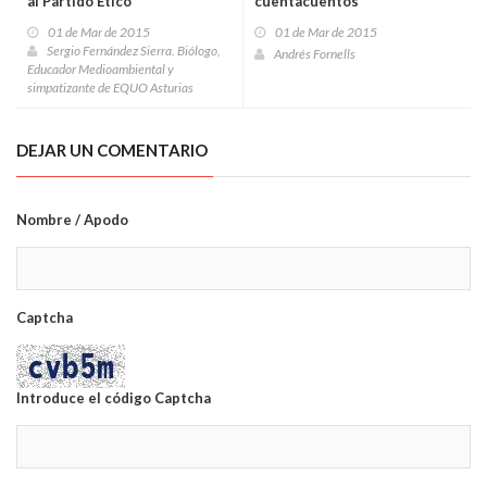
al Partido Ético
cuentacuentos
01 de Mar de 2015
01 de Mar de 2015
Sergio Fernández Sierra. Biólogo,
Andrés Fornells
Educador Medioambiental y
simpatizante de EQUO Asturias
DEJAR UN COMENTARIO
Nombre / Apodo
Captcha
Introduce el código Captcha