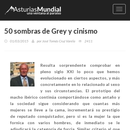
Naveg
50 sombras de Grey y cinismo
01/03/2015
por
José Tomás Cruz Varela
2411
Resulta sorprendente comprobar en
pleno siglo XXI lo poco que hemos
evolucionado en ciertos aspectos, y más
concretamente en lo relacionado al sexo
y sus circunstancias. El prototipo del
macho ibérico continúa comportándose como antaño y
la sociedad sigue considerando que cuantas más
mujeres se lleve a la cama, incrementará su prestigio
de reputado conquistador, pero si es la mujer la que
fornica con varios hombres, de inmediato se le
adjudicará la categoría de furcia. Similar criterio al que