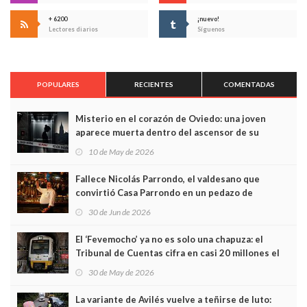
+ 6200
¡nuevo!
Lectores diarios
Síguenos
POPULARES
RECIENTES
COMENTADAS
Misterio en el corazón de Oviedo: una joven
aparece muerta dentro del ascensor de su
edificio y las cámaras captan sus últimos minutos
10 de May de 2026
Fallece Nicolás Parrondo, el valdesano que
convirtió Casa Parrondo en un pedazo de
Asturias en Madrid
30 de Jun de 2026
El ‘Fevemocho’ ya no es solo una chapuza: el
Tribunal de Cuentas cifra en casi 20 millones el
sobrecoste de los trenes que no cabían por los
30 de May de 2026
túneles
La variante de Avilés vuelve a teñirse de luto: