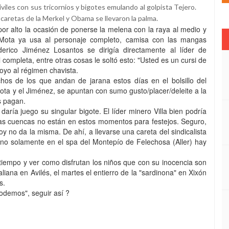
iviles con sus tricornios y bigotes emulando al golpista Tejero.
 caretas de la Merkel y Obama se llevaron la palma.
or alto la ocasión de ponerse la melena con la raya al medio y
 Mota ya usa al personaje completo, camisa con las mangas
derico Jiménez Losantos se dirigía directamente al líder de
completa, entre otras cosas le soltó esto: "Usted es un cursi de
oyo al régimen chavista.
os de los que andan de jarana estos días en el bolsillo del
 Mota y el Jiménez, se apuntan con sumo gusto/placer/deleite a la
s pagan.
aría juego su singular bigote. El líder minero Villa bien podría
as cuencas no están en estos momentos para festejos. Seguro,
oy no da la misma. De ahí, a llevarse una careta del sindicalista
no solamente en el spa del Montepío de Felechosa (Aller) hay
tiempo y ver como disfrutan los niños que con su inocencia son
liana en Avilés, el martes el entierro de la "sardinona" en Xixón
as.
Podemos", seguir así ?