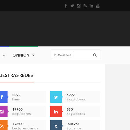
OPINIÓN
UESTRAS REDES
2292
5992
Fans
Seguidores
19900
830
Seguidores
Seguidores
+ 6200
¡nuevo!
Lectores diarios
Síguenos