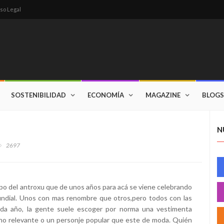
so Legal
SOSTENIBILIDAD
ECONOMÍA
MAGAZINE
BLOGS
N
2697
empo del antroxu que de unos años para acá se viene celebrando
undial. Unos con mas renombre que otros,pero todos con las
ada año, la gente suele escoger por norma una vestimenta
ho relevante o un personje popular que este de moda. Quién