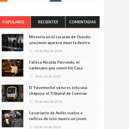
POPULARES
RECIENTES
COMENTADAS
Misterio en el corazón de Oviedo:
una joven aparece muerta dentro
del ascensor de su edificio y las
10 de May de 2026
cámaras captan sus últimos
minutos
Fallece Nicolás Parrondo, el
valdesano que convirtió Casa
Parrondo en un pedazo de
30 de Jun de 2026
Asturias en Madrid
El ‘Fevemocho’ ya no es solo una
chapuza: el Tribunal de Cuentas
cifra en casi 20 millones el
30 de May de 2026
sobrecoste de los trenes que no
cabían por los túneles
La variante de Avilés vuelve a
teñirse de luto: muere un joven
de 32 años en un violento choque
05 de Jun de 2026