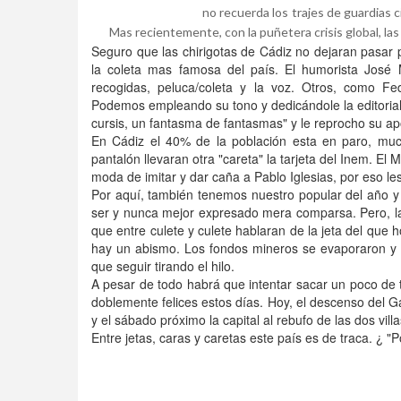
no recuerda los trajes de guardias c
Mas recientemente, con la puñetera crisis global, las
Seguro que las chirigotas de Cádiz no dejaran pasar p
la coleta mas famosa del país. El humorista José
recogidas, peluca/coleta y la voz. Otros, como Fe
Podemos empleando su tono y dedicándole la editorial 
cursis, un fantasma de fantasmas" y le reprocho su ap
En Cádiz el 40% de la población esta en paro, much
pantalón llevaran otra "careta" la tarjeta del Inem. El
moda de imitar y dar caña a Pablo Iglesias, por eso le
Por aquí, también tenemos nuestro popular del año y d
ser y nunca mejor expresado mera comparsa. Pero, l
que entre culete y culete hablaran de la jeta del que h
hay un abismo. Los fondos mineros se evaporaron y 
que seguir tirando el hilo.
A pesar de todo habrá que intentar sacar un poco de 
doblemente felices estos días. Hoy, el descenso del Ga
y el sábado próximo la capital al rebufo de las dos vill
Entre jetas, caras y caretas este país es de traca. ¿ "