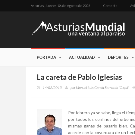
Asturias,
Jueves, 06 de Agosto de 2026
Contacto
Avi
PORTADA
ACTUALIDAD
DEPORTES
La careta de Pablo Iglesias
14/02/2015
por
Manuel Luis García Bernardo 'Cuqui'
Por febrero ya se sabe, llega el ti
por todos los confines del orbe m
mismas ganas de pasarlo bien. C
acorde con la coyuntura de un hec