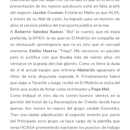
presentación de los nuevos autobuses eché en falta al jefe
del negocio
Jacobo Cosmen
. Estaría en Malta ya que ALSA,
a través de su filial de León, ha logrado para un montón de
años el servicio público del transporte público en la isla.
A
Roberto Sánchez Ramos
“Rivi” le cuento que mi espía
preferida, la XPXIII, le vio ayer en El Molinón en compañía de
un destacado sportinguista que no es otro que el concejal
ovetense
Emilio Huerta
”Triqui”. Me reconoce su pecado
pero lo justifica con que llevaba más de veinte años sin
sentarse en la grada del club gijonés. Como yo tiene la duda
de si el actual equipo que entrena
Abelardo
aguantará el
ritmo de esta disputada segunda A. Próximamente habrá
que viajar a Tenerife y luego recibir en El Molinón la visita del
Betis que acaba de fichar como entrenador a
Pepe Mel
.
Como indiqué el otro día no corren buenos vientos en la
gestión del hotel de La Reconquista de Oviedo desde hace
apenas dos meses en manos del grupo catalán Eurostars.
Tras una rápida adjudicación al segundo intento por parte
del Principado este grupo se hace cargo de la plantilla que
tenía HOASA prometiendo mantener los puestos de trabajo