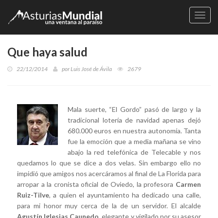
Naveg
Que haya salud
22/12/2014
por
Luis José de Ávila
2679
Mala suerte, “El Gordo” pasó de largo y la
tradicional lotería de navidad apenas dejó
680.000 euros en nuestra autonomía. Tanta
fue la emoción que a media mañana se vino
abajo la red telefónica de Telecable y nos
quedamos lo que se dice a dos velas. Sin embargo ello no
impidió que amigos nos acercáramos al final de La Florida para
arropar a la cronista oficial de Oviedo, la profesora
Carmen
Ruiz-Tilve
, a quien el ayuntamiento ha dedicado una calle,
para mi honor muy cerca de la de un servidor. El alcalde
Agustín Iglesias Caunedo
, elegante y vigilado por su asesor