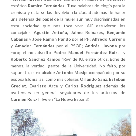
estético
Ramiro Fernández.
Tuvo palabras de elogio para la
cronista y esta se las devolvió a la ciudad además de hacer
una defensa del papel de la mujer aún muy discriminadas en
esta sociedad que nos toca vivir. Allí estuvieron los
concejales
Agustín Antuña, Jaime Reinares, Benjamín
Cabañas
y
José Ramón Pando
por el PP;
Alfredo Carreño
y
Amador Fernández
por el PSOE;
Andrés Llavona
por
Foro; el no adscrito
Pedro Manuel Fernández Ruiz,
y
Roberto Sánchez Ramos
”Rivi” de IU, entre otros. Eché de
menos, la verdad, gente de la Universidad. No faltó, por
supuesto, el ex alcalde
Antonio Masip
acompañado por su
esposa
Eloína
, así como mis colegas
Orlando Sanz, Esteban
Greciet, Evaristo Arce
y
Carlos Rodríguez
además de
ovetenses en general seguidores de los artículos de
Carmen Ruíz-Tilve
en “La Nueva España”.