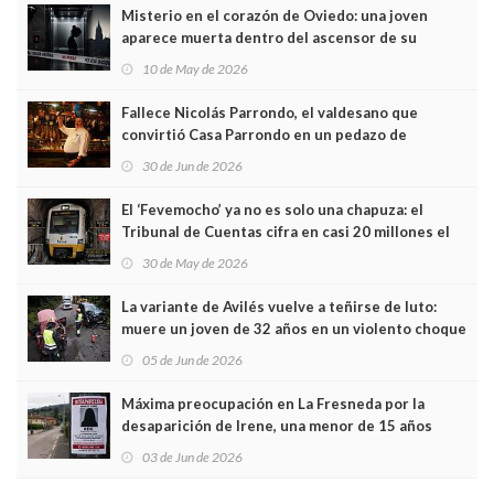
Misterio en el corazón de Oviedo: una joven
aparece muerta dentro del ascensor de su
edificio y las cámaras captan sus últimos minutos
10 de May de 2026
Fallece Nicolás Parrondo, el valdesano que
convirtió Casa Parrondo en un pedazo de
Asturias en Madrid
30 de Jun de 2026
El ‘Fevemocho’ ya no es solo una chapuza: el
Tribunal de Cuentas cifra en casi 20 millones el
sobrecoste de los trenes que no cabían por los
30 de May de 2026
túneles
La variante de Avilés vuelve a teñirse de luto:
muere un joven de 32 años en un violento choque
frontal
05 de Jun de 2026
Máxima preocupación en La Fresneda por la
desaparición de Irene, una menor de 15 años
03 de Jun de 2026