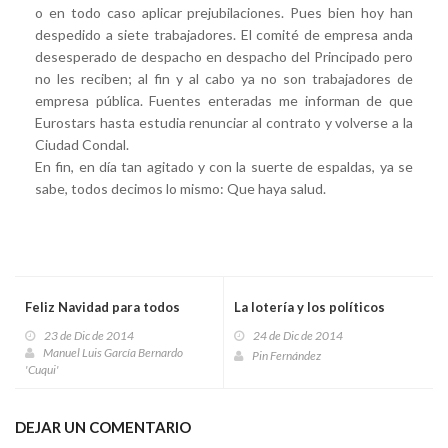
o en todo caso aplicar prejubilaciones. Pues bien hoy han
despedido a siete trabajadores. El comité de empresa anda
desesperado de despacho en despacho del Principado pero
no les reciben; al fin y al cabo ya no son trabajadores de
empresa pública. Fuentes enteradas me informan de que
Eurostars hasta estudia renunciar al contrato y volverse a la
Ciudad Condal.
En fin, en día tan agitado y con la suerte de espaldas, ya se
sabe, todos decimos lo mismo: Que haya salud.
Feliz Navidad para todos
La lotería y los políticos
23 de Dic de 2014
24 de Dic de 2014
Manuel Luis García Bernardo
Pin Fernández
'Cuqui'
DEJAR UN COMENTARIO