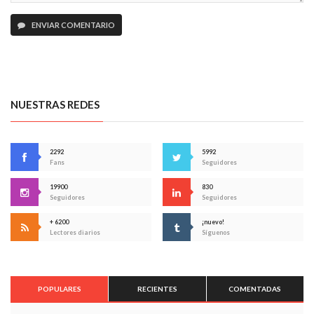
ENVIAR COMENTARIO
NUESTRAS REDES
2292
5992
Fans
Seguidores
19900
830
Seguidores
Seguidores
+ 6200
¡nuevo!
Lectores diarios
Síguenos
POPULARES
RECIENTES
COMENTADAS