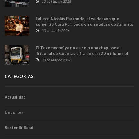
y las cámaras captan sus últimos minutos
10 de May de 2026
Fallece Nicolás Parrondo, el valdesano que
convirtió Casa Parrondo en un pedazo de Asturias
en Madrid
30 de Jun de 2026
El ‘Fevemocho’ ya no es solo una chapuza: el
Tribunal de Cuentas cifra en casi 20 millones el
sobrecoste de los trenes que no cabían por los
30 de May de 2026
túneles
CATEGORÍAS
Actualidad
Deportes
Sostenibilidad