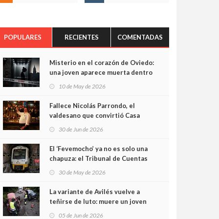
POPULARES
RECIENTES
COMENTADAS
Misterio en el corazón de Oviedo:
una joven aparece muerta dentro
del ascensor de su edificio y las
10 de May de 2026
cámaras captan sus últimos
minutos
Fallece Nicolás Parrondo, el
valdesano que convirtió Casa
Parrondo en un pedazo de
30 de Jun de 2026
Asturias en Madrid
El ‘Fevemocho’ ya no es solo una
chapuza: el Tribunal de Cuentas
cifra en casi 20 millones el
30 de May de 2026
sobrecoste de los trenes que no
cabían por los túneles
La variante de Avilés vuelve a
teñirse de luto: muere un joven
de 32 años en un violento choque
05 de Jun de 2026