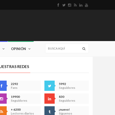
OPINIÓN
UESTRAS REDES
2292
5992
Fans
Seguidores
19900
830
Seguidores
Seguidores
+ 6200
¡nuevo!
Lectores diarios
Síguenos