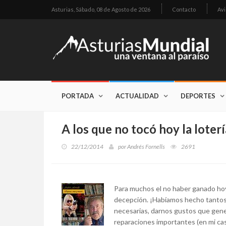
Asturias,
Sábado, 08 de Agosto de 2026
Contacto
Avi
PORTADA
ACTUALIDAD
DEPORTES
A los que no tocó hoy la loterí
22/12/2014
por
Andrés Fornells
2691
Para muchos el no haber ganado hoy 
decepción. ¡Habíamos hecho tantos
necesarias, darnos gustos que gene
reparaciones importantes (en mi cas