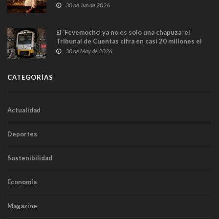
en Madrid
30 de Jun de 2026
El ‘Fevemocho’ ya no es solo una chapuza: el
Tribunal de Cuentas cifra en casi 20 millones el
sobrecoste de los trenes que no cabían por los
30 de May de 2026
túneles
CATEGORÍAS
Actualidad
Deportes
Sostenibilidad
Economía
Magazine