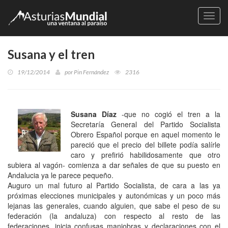
Naveg
Susana y el tren
19/12/2014
por
Pin Fernández
2316
Susana Díaz
-que no cogió el tren a la
Secretaría General del Partido Socialista
Obrero Español porque en aquel momento le
pareció que el precio del billete podía salírle
caro y prefirió habilidosamente que otro
subiera al vagón- comienza a dar señales de que su puesto en
Andalucia ya le parece pequeño.
Auguro un mal futuro al Partido Socialista, de cara a las ya
próximas elecciones municipales y autonómicas y un poco más
lejanas las generales, cuando alguien, que sabe el peso de su
federación (la andaluza) con respecto al resto de las
federaciones, inicia confusas maniobras y declaraciones con el