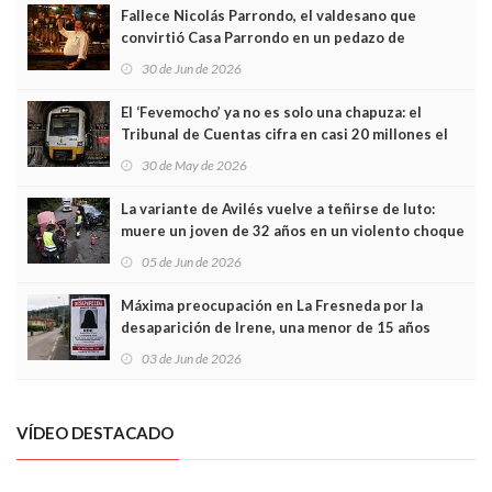
Fallece Nicolás Parrondo, el valdesano que
convirtió Casa Parrondo en un pedazo de
Asturias en Madrid
30 de Jun de 2026
El ‘Fevemocho’ ya no es solo una chapuza: el
Tribunal de Cuentas cifra en casi 20 millones el
sobrecoste de los trenes que no cabían por los
30 de May de 2026
túneles
La variante de Avilés vuelve a teñirse de luto:
muere un joven de 32 años en un violento choque
frontal
05 de Jun de 2026
Máxima preocupación en La Fresneda por la
desaparición de Irene, una menor de 15 años
03 de Jun de 2026
VÍDEO DESTACADO