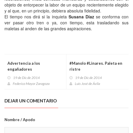
objeto de entorpecer la labor de un equipo recientemente elegido
y al que, en un principio, debiera absoluta fidelidad.
El tiempo nos dirá si la inquieta
Susana Díaz
se conforma con
ver pasar otro tren o ya, con tiempo, esta trasladando sus
maletas al anden de las grandes aspiraciones.
Advertencia a los
#Manolo #Linares. Paleta en
engañadores
ristre
19 de Dic de 2014
19 de Dic de 2014
Federico Mayor Zaragoza
Luis José de Ávila
DEJAR UN COMENTARIO
Nombre / Apodo