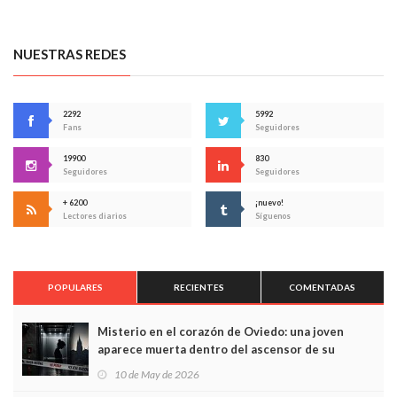
NUESTRAS REDES
2292
5992
Fans
Seguidores
19900
830
Seguidores
Seguidores
+ 6200
¡nuevo!
Lectores diarios
Síguenos
POPULARES
RECIENTES
COMENTADAS
Misterio en el corazón de Oviedo: una joven
aparece muerta dentro del ascensor de su
edificio y las cámaras captan sus últimos minutos
10 de May de 2026