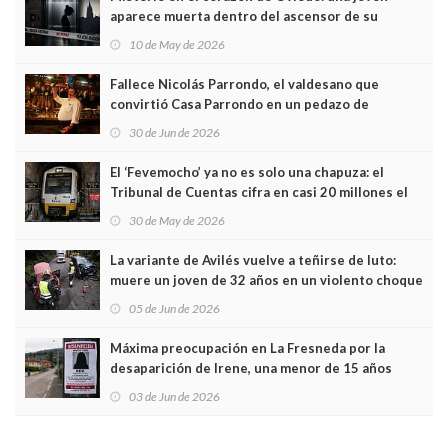
aparece muerta dentro del ascensor de su
edificio y las cámaras captan sus últimos minutos
10 de May de 2026
Fallece Nicolás Parrondo, el valdesano que
convirtió Casa Parrondo en un pedazo de
Asturias en Madrid
30 de Jun de 2026
El ‘Fevemocho’ ya no es solo una chapuza: el
Tribunal de Cuentas cifra en casi 20 millones el
sobrecoste de los trenes que no cabían por los
30 de May de 2026
túneles
La variante de Avilés vuelve a teñirse de luto:
muere un joven de 32 años en un violento choque
frontal
05 de Jun de 2026
Máxima preocupación en La Fresneda por la
desaparición de Irene, una menor de 15 años
03 de Jun de 2026