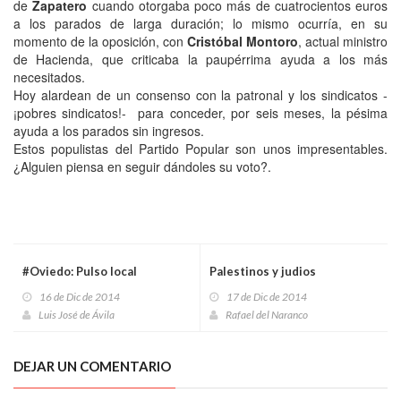
de
Zapatero
cuando otorgaba poco más de cuatrocientos euros
a los parados de larga duración; lo mismo ocurría, en su
momento de la oposición, con
Cristóbal Montoro
, actual ministro
de Hacienda, que criticaba la paupérrima ayuda a los más
necesitados.
Hoy alardean de un consenso con la patronal y los sindicatos -
¡pobres sindicatos!- para conceder, por seis meses, la pésima
ayuda a los parados sin ingresos.
Estos populistas del Partido Popular son unos impresentables.
¿Alguien piensa en seguir dándoles su voto?.
#Oviedo: Pulso local
Palestinos y judios
16 de Dic de 2014
17 de Dic de 2014
Luis José de Ávila
Rafael del Naranco
DEJAR UN COMENTARIO