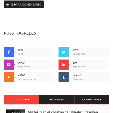
ENVIAR COMENTARIO
NUESTRAS REDES
2292
5992
Fans
Seguidores
19900
830
Seguidores
Seguidores
+ 6200
¡nuevo!
Lectores diarios
Síguenos
POPULARES
RECIENTES
COMENTADAS
Misterio en el corazón de Oviedo: una joven