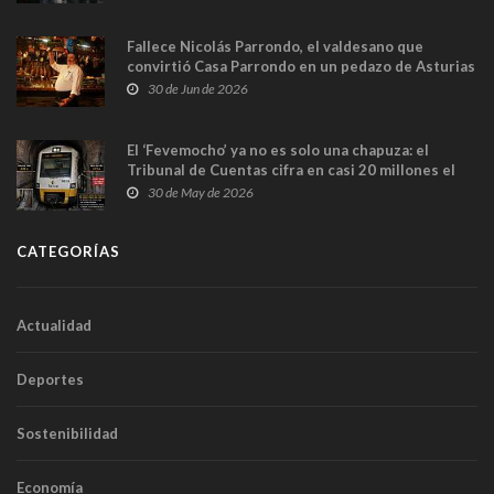
Fallece Nicolás Parrondo, el valdesano que
convirtió Casa Parrondo en un pedazo de Asturias
en Madrid
30 de Jun de 2026
El ‘Fevemocho’ ya no es solo una chapuza: el
Tribunal de Cuentas cifra en casi 20 millones el
sobrecoste de los trenes que no cabían por los
30 de May de 2026
túneles
CATEGORÍAS
Actualidad
Deportes
Sostenibilidad
Economía