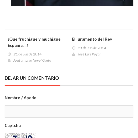
¡Que fruchigue y muchigue
El juramento del Rey
Espania …!
21 de Jun de 2014
21 de Jun de 2014
José Luis Poyal
Josá antonio Noval Cueto
DEJAR UN COMENTARIO
Nombre / Apodo
Captcha