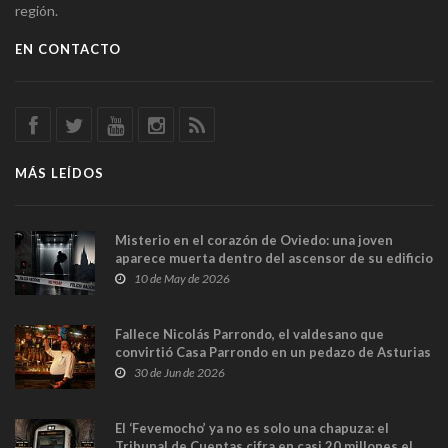
región.
EN CONTACTO
MÁS LEÍDOS
Misterio en el corazón de Oviedo: una joven
aparece muerta dentro del ascensor de su edificio
y las cámaras captan sus últimos minutos
10 de May de 2026
Fallece Nicolás Parrondo, el valdesano que
convirtió Casa Parrondo en un pedazo de Asturias
en Madrid
30 de Jun de 2026
El ‘Fevemocho’ ya no es solo una chapuza: el
Tribunal de Cuentas cifra en casi 20 millones el