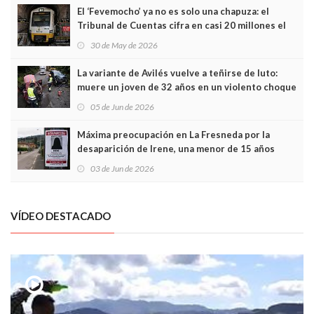
El ‘Fevemocho’ ya no es solo una chapuza: el
Tribunal de Cuentas cifra en casi 20 millones el
sobrecoste de los trenes que no cabían por los
30 de May de 2026
túneles
La variante de Avilés vuelve a teñirse de luto:
muere un joven de 32 años en un violento choque
frontal
05 de Jun de 2026
Máxima preocupación en La Fresneda por la
desaparición de Irene, una menor de 15 años
03 de Jun de 2026
VÍDEO DESTACADO