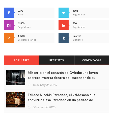
2292
5992
Fans
Seguidores
19900
830
Seguidores
Seguidores
+ 6200
¡nuevo!
Lectores diarios
Síguenos
POPULARES
RECIENTES
COMENTADAS
Misterio en el corazón de Oviedo: una joven
aparece muerta dentro del ascensor de su
edificio y las cámaras captan sus últimos minutos
10 de May de 2026
Fallece Nicolás Parrondo, el valdesano que
convirtió Casa Parrondo en un pedazo de
Asturias en Madrid
30 de Jun de 2026