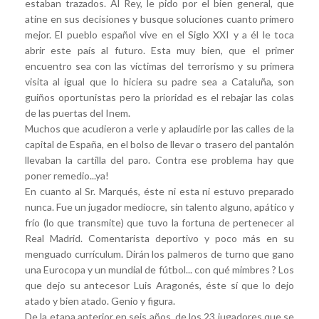
estaban trazados. Al Rey, le pido por el bien general, que
atine en sus decisiones y busque soluciones cuanto primero
mejor. El pueblo español vive en el Siglo XXI y a él le toca
abrir este país al futuro. Esta muy bien, que el primer
encuentro sea con las víctimas del terrorismo y su primera
visita al igual que lo hiciera su padre sea a Cataluña, son
guiños oportunistas pero la prioridad es el rebajar las colas
de las puertas del Inem.
Muchos que acudieron a verle y aplaudirle por las calles de la
capital de España, en el bolso de llevar o trasero del pantalón
llevaban la cartilla del paro. Contra ese problema hay que
poner remedio...ya!
En cuanto al Sr. Marqués, éste ni esta ni estuvo preparado
nunca. Fue un jugador mediocre, sin talento alguno, apático y
frío (lo que transmite) que tuvo la fortuna de pertenecer al
Real Madrid. Comentarista deportivo y poco más en su
menguado currículum. Dirán los palmeros de turno que gano
una Eurocopa y un mundial de fútbol... con qué mimbres ? Los
que dejo su antecesor Luis Aragonés, éste sí que lo dejo
atado y bien atado. Genio y figura.
De la etapa anterior en seis años, de los 23 jugadores que se