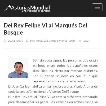
Naveg
Del Rey Felipe VI al Marqués Del
Bosque
21/06/2014
por
Manuel Luis García Bernardo 'Cuqui'
2629
Son sin duda alguna las personas que están
en boga entre todos los españoles estos
días. Bien, es cierto por motivos distintos.
Eso sí, tienen un nexo en común: lo que
representan son cargos heredados.
D. Juan Carlos I abdica en su hijo, la corona. Y Luis Aragonés
cede la selección nacional a Vicente Del Bosque.
Nuestro Rey actual Felipe VI ya esta lo suficiente preparado
para desempeñar su papel. Los caminos en ambos casos ya