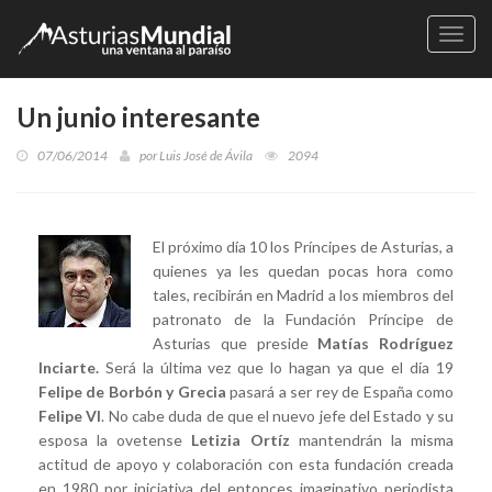
Naveg
Un junio interesante
07/06/2014
por
Luis José de Ávila
2094
El próximo día 10 los Príncipes de Asturias, a
quienes ya les quedan pocas hora como
tales, recibirán en Madrid a los miembros del
patronato de la Fundación Príncipe de
Asturias que preside
Matías Rodríguez
Inciarte.
Será la última vez que lo hagan ya que el día 19
Felipe de Borbón y Grecia
pasará a ser rey de España como
Felipe VI
. No cabe duda de que el nuevo jefe del Estado y su
esposa la ovetense
Letizia Ortíz
mantendrán la misma
actitud de apoyo y colaboración con esta fundación creada
en 1980 por iniciativa del entonces imaginativo periodista