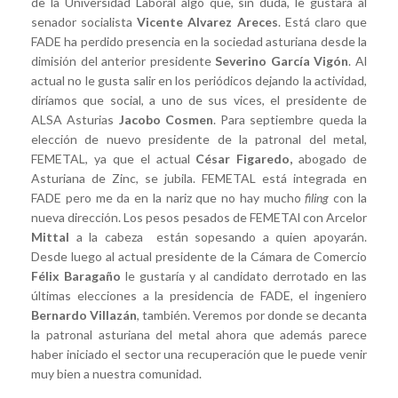
de la Universidad Laboral algo que, sin duda, le gustará al
senador socialista
Vicente Alvarez Areces
. Está claro que
FADE ha perdido presencia en la sociedad asturiana desde la
dimisión del anterior presidente
Severino García Vigón
. Al
actual no le gusta salir en los periódicos dejando la actividad,
diríamos que social, a uno de sus vices, el presidente de
ALSA Asturias
Jacobo Cosmen
. Para septiembre queda la
elección de nuevo presidente de la patronal del metal,
FEMETAL, ya que el actual
César Figaredo,
abogado de
Asturiana de Zinc, se jubila. FEMETAL está integrada en
FADE pero me da en la nariz que no hay mucho
filing
con la
nueva dirección. Los pesos pesados de FEMETAl con Arcelor
Mittal
a la cabeza están sopesando a quien apoyarán.
Desde luego al actual presidente de la Cámara de Comercio
Félix Baragaño
le gustaría y al candidato derrotado en las
últimas elecciones a la presidencia de FADE, el ingeniero
Bernardo Villazán
, también. Veremos por donde se decanta
la patronal asturiana del metal ahora que además parece
haber iniciado el sector una recuperación que le puede venir
muy bien a nuestra comunidad.