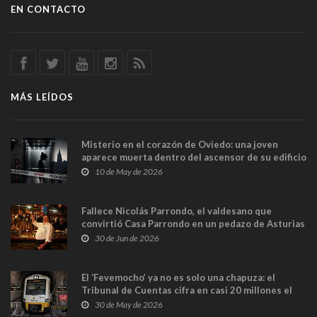
EN CONTACTO
MÁS LEÍDOS
Misterio en el corazón de Oviedo: una joven
aparece muerta dentro del ascensor de su edificio
y las cámaras captan sus últimos minutos
10 de May de 2026
Fallece Nicolás Parrondo, el valdesano que
convirtió Casa Parrondo en un pedazo de Asturias
en Madrid
30 de Jun de 2026
El ‘Fevemocho’ ya no es solo una chapuza: el
Tribunal de Cuentas cifra en casi 20 millones el
sobrecoste de los trenes que no cabían por los
30 de May de 2026
túneles