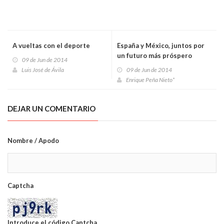
A vueltas con el deporte
España y México, juntos por
un futuro más próspero
09 de Jun de 2014
Luis José de Ávila
09 de Jun de 2014
Enrique Peña Nieto*
DEJAR UN COMENTARIO
Nombre / Apodo
Captcha
Introduce el código Captcha