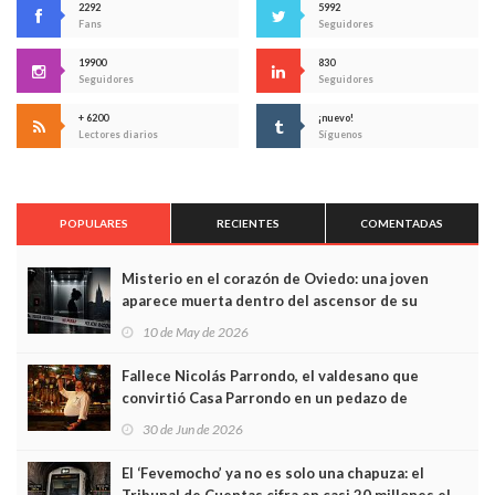
2292
5992
Fans
Seguidores
19900
830
Seguidores
Seguidores
+ 6200
¡nuevo!
Lectores diarios
Síguenos
POPULARES
RECIENTES
COMENTADAS
Misterio en el corazón de Oviedo: una joven
aparece muerta dentro del ascensor de su
edificio y las cámaras captan sus últimos minutos
10 de May de 2026
Fallece Nicolás Parrondo, el valdesano que
convirtió Casa Parrondo en un pedazo de
Asturias en Madrid
30 de Jun de 2026
El ‘Fevemocho’ ya no es solo una chapuza: el