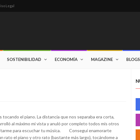
iso Legal
SOSTENIBILIDAD
ECONOMÍA
MAGAZINE
BLOGS
N
as tocando el piano. La distancia que nos separaba era corta,
rrolló al máximo mi vista y anuló por completo todos mis otros
pacitarme para escuchar tu música. Conseguí enamorarte
un rato el piano y otro rato (bastante más largo), tocándome a