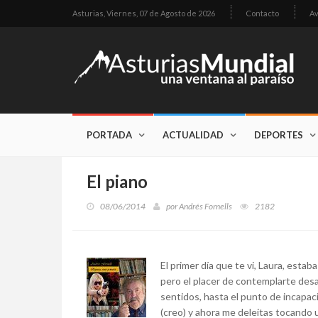
Asturias,
Viernes, 07 de Agosto de 2026
Contacto
Av
PORTADA
ACTUALIDAD
DEPORTES
El piano
08/06/2014
por
Andrés Fornells
2182
El primer día que te vi, Laura, estab
pero el placer de contemplarte desa
sentidos, hasta el punto de inca
(creo) y ahora me deleitas tocando 