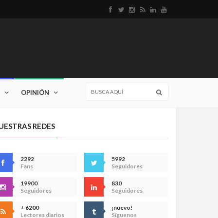
OPINIÓN
UESTRAS REDES
2292
5992
Fans
Seguidores
19900
830
Seguidores
Seguidores
+ 6200
¡nuevo!
Lectores diarios
Síguenos