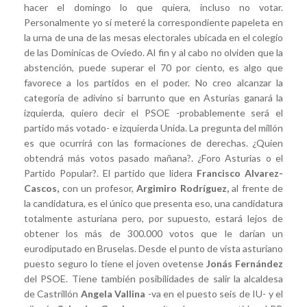
hacer el domingo lo que quiera, incluso no votar.
Personalmente yo sí meteré la correspondiente papeleta en
la urna de una de las mesas electorales ubicada en el colegio
de las Dominicas de Oviedo. Al fin y al cabo no olviden que la
abstención, puede superar el 70 por ciento, es algo que
favorece a los partidos en el poder. No creo alcanzar la
categoría de adivino si barrunto que en Asturias ganará la
izquierda, quiero decir el PSOE -probablemente será el
partido más votado- e izquierda Unida. La pregunta del millón
es que ocurrirá con las formaciones de derechas. ¿Quien
obtendrá más votos pasado mañana?. ¿Foro Asturias o el
Partido Popular?. El partido que lidera
Francisco Alvarez-
Cascos,
con un profesor,
Argimiro Rodríguez,
al frente de
la candidatura, es el único que presenta eso, una candidatura
totalmente asturiana pero, por supuesto, estará lejos de
obtener los más de 300.000 votos que le darían un
eurodiputado en Bruselas. Desde el punto de vista asturiano
puesto seguro lo tiene el joven ovetense
Jonás Fernández
del PSOE. Tiene también posibilidades de salir la alcaldesa
de Castrillón
Angela Vallina
-va en el puesto seis de IU- y el