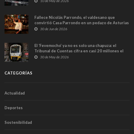
10 de May de 2026
Fallece Nicolás Parrondo, el valdesano que
convirtió Casa Parrondo en un pedazo de Asturias
en Madrid
30 de Jun de 2026
El ‘Fevemocho’ ya no es solo una chapuza: el
Tribunal de Cuentas cifra en casi 20 millones el
sobrecoste de los trenes que no cabían por los
30 de May de 2026
túneles
CATEGORÍAS
Actualidad
Deportes
Sostenibilidad