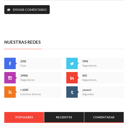
ENVIAR COMENTARIO
NUESTRAS REDES
2292
5992
Fans
Seguidores
19900
830
Seguidores
Seguidores
+ 6200
¡nuevo!
Lectores diarios
Síguenos
POPULARES
RECIENTES
COMENTADAS