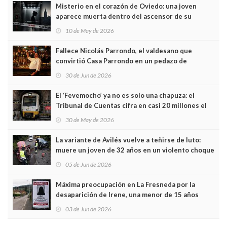
Misterio en el corazón de Oviedo: una joven
aparece muerta dentro del ascensor de su
edificio y las cámaras captan sus últimos minutos
10 de May de 2026
Fallece Nicolás Parrondo, el valdesano que
convirtió Casa Parrondo en un pedazo de
Asturias en Madrid
30 de Jun de 2026
El ‘Fevemocho’ ya no es solo una chapuza: el
Tribunal de Cuentas cifra en casi 20 millones el
sobrecoste de los trenes que no cabían por los
30 de May de 2026
túneles
La variante de Avilés vuelve a teñirse de luto:
muere un joven de 32 años en un violento choque
frontal
05 de Jun de 2026
Máxima preocupación en La Fresneda por la
desaparición de Irene, una menor de 15 años
03 de Jun de 2026