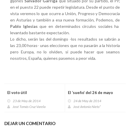
gijonés
Salvador Garriga
que situado por su partido, el PP,
en el puesto 22 puede repetir legislatura. Desde el punto de
vista veremos lo que ocurre a Unión, Progreso y Democracia
en Asturias y también a esa nueva formación, Podemos, de
Pablo Iglesias
que en determinados círculos sociales ha
levantado bastante expectación.
Lo dicho, serán las del domingo -los resultados se sabrán a
las 23,00 horas- unas elecciones que no pasarán a la historia
pero Europa, no lo olviden, si puede hacer que seamos
nosotros, España, quienes pasemos a peor vida.
El voto útil
El ‘sueño’ del 26 de mayo
23 de May de 2014
24 de May de 2014
José Tomás Cruz Varela
José Antonio Nieto*
DEJAR UN COMENTARIO