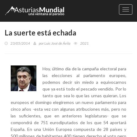
Naveg
La suerte está echada
23/05/2014
por
Luis José de Ávila
2021
Hoy, último día de la campaña electoral para
las elecciones al parlamento europeo,
podemos decir sin miedo a equivocarnos
que ya está todo el pescado vendido. Por lo
tanto que sea lo que las urnas quieran. Los
europeos el domingo elegiremos un nuevo parlamento para
cinco años -esta vez con algunas atribuciones más, pero no
las suficientes, que en anteriores legislaturas- que se
compondrá de 751 eurodiputados de los que 54 aportará
España. En una Unión Europea compuesta de 28 países y
500 millones de habitantes 400 tienen derecho al voto pero