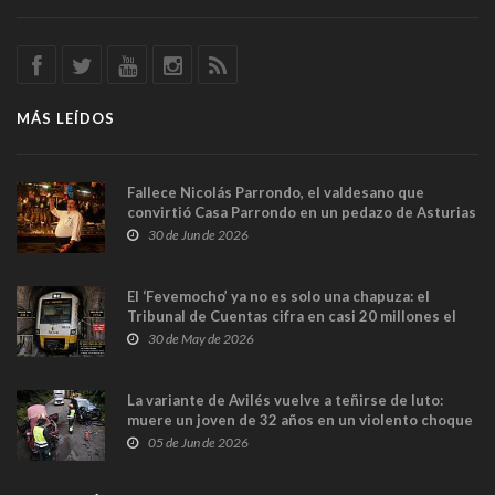
MÁS LEÍDOS
Fallece Nicolás Parrondo, el valdesano que
convirtió Casa Parrondo en un pedazo de Asturias
en Madrid
30 de Jun de 2026
El ‘Fevemocho’ ya no es solo una chapuza: el
Tribunal de Cuentas cifra en casi 20 millones el
sobrecoste de los trenes que no cabían por los
30 de May de 2026
túneles
La variante de Avilés vuelve a teñirse de luto:
muere un joven de 32 años en un violento choque
frontal
05 de Jun de 2026