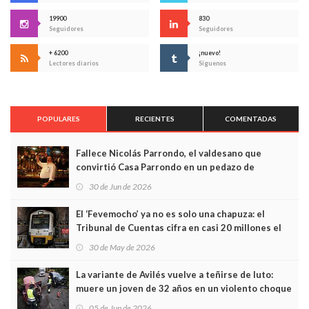
19900
830
Seguidores
Seguidores
+ 6200
¡nuevo!
Lectores diarios
Síguenos
POPULARES
RECIENTES
COMENTADAS
Fallece Nicolás Parrondo, el valdesano que
convirtió Casa Parrondo en un pedazo de
Asturias en Madrid
30 de Jun de 2026
El ‘Fevemocho’ ya no es solo una chapuza: el
Tribunal de Cuentas cifra en casi 20 millones el
sobrecoste de los trenes que no cabían por los
30 de May de 2026
túneles
La variante de Avilés vuelve a teñirse de luto:
muere un joven de 32 años en un violento choque
frontal
05 de Jun de 2026