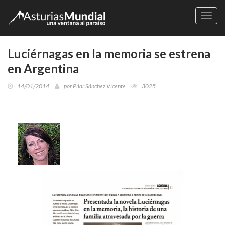
Naveg
Luciérnagas en la memoria se estrena
en Argentina
14/01/2014
por
Pilar Sánchez Vicente
3025