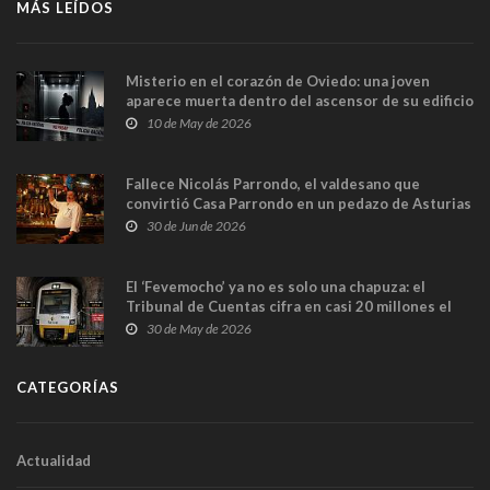
MÁS LEÍDOS
Misterio en el corazón de Oviedo: una joven
aparece muerta dentro del ascensor de su edificio
y las cámaras captan sus últimos minutos
10 de May de 2026
Fallece Nicolás Parrondo, el valdesano que
convirtió Casa Parrondo en un pedazo de Asturias
en Madrid
30 de Jun de 2026
El ‘Fevemocho’ ya no es solo una chapuza: el
Tribunal de Cuentas cifra en casi 20 millones el
sobrecoste de los trenes que no cabían por los
30 de May de 2026
túneles
CATEGORÍAS
Actualidad