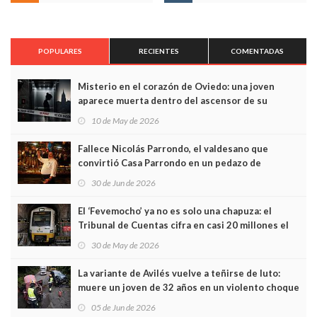
POPULARES
RECIENTES
COMENTADAS
Misterio en el corazón de Oviedo: una joven
aparece muerta dentro del ascensor de su
edificio y las cámaras captan sus últimos minutos
10 de May de 2026
Fallece Nicolás Parrondo, el valdesano que
convirtió Casa Parrondo en un pedazo de
Asturias en Madrid
30 de Jun de 2026
El ‘Fevemocho’ ya no es solo una chapuza: el
Tribunal de Cuentas cifra en casi 20 millones el
sobrecoste de los trenes que no cabían por los
30 de May de 2026
túneles
La variante de Avilés vuelve a teñirse de luto:
muere un joven de 32 años en un violento choque
frontal
05 de Jun de 2026