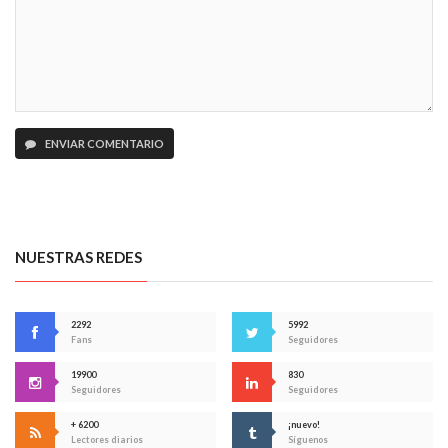
ENVIAR COMENTARIO
NUESTRAS REDES
2292
5992
Fans
Seguidores
19900
830
Seguidores
Seguidores
+ 6200
¡nuevo!
Lectores diarios
Síguenos