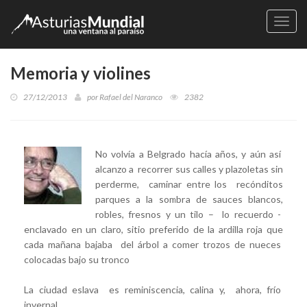
Naveg
Memoria y violines
27/12/2013
por
Rafael del Naranco
2382
No volvía a Belgrado hacía años, y aún así
alcanzo a recorrer sus calles y plazoletas sin
perderme, caminar entre los recónditos
parques a la sombra de sauces blancos,
robles, fresnos y un tilo – lo recuerdo -
enclavado en un claro, sitio preferido de la ardilla roja que
cada mañana bajaba del árbol a comer trozos de nueces
colocadas bajo su tronco
La ciudad eslava es reminiscencia, calina y, ahora, frío
invernal.